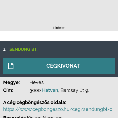
Hirdetés
1.
SENDUNG BT.
CÉGKIVONAT
Megye:
Heves
Cím:
3000
Hatvan
, Barcsay út 9.
A cég cégböngészős oldala:
https://www.cegbongeszo.hu/ceg/sendungbt-c
Besorolás
Kisker, Nagyker