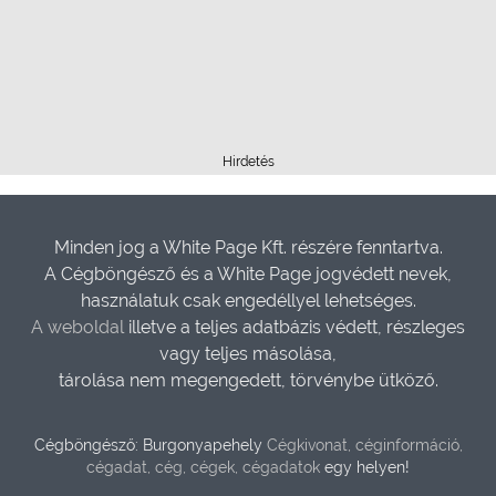
Hirdetés
Minden jog a White Page Kft. részére fenntartva.
A Cégböngésző és a White Page jogvédett nevek,
használatuk csak engedéllyel lehetséges.
A weboldal
illetve a teljes adatbázis védett, részleges
vagy teljes másolása,
tárolása nem megengedett, törvénybe ütköző.
Cégböngésző: Burgonyapehely
Cégkivonat, céginformáció,
cégadat, cég, cégek, cégadatok
egy helyen!