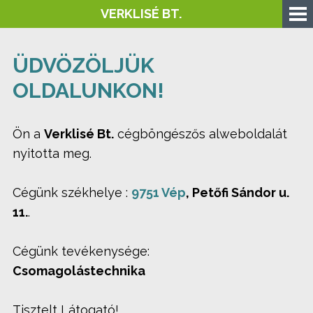
VERKLISÉ BT.
ÜDVÖZÖLJÜK
OLDALUNKON!
Ön a
Verklisé Bt.
cégböngészős alweboldalát
nyitotta meg.
Cégünk székhelye :
9751 Vép
, Petőfi Sándor u.
11.
.
Cégünk tevékenysége:
Csomagolástechnika
Tisztelt Látogató!