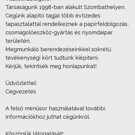
Társaságunk 1998-ban alakult Szombathelyen.
Cégünk alapító tagjai több évtizedes
tapasztalattal rendelkeznek a papírfeldolgozás,
csomagolóeszköz-gyártás és nyomdaipar
területén.
Megmunkáló berendezéseinkkel sokrétű
tevékenységi kört tudtunk kiépíteni.
Kérjük, tekintsék meg honlapunkat!
Üdvözlettel:
Cégvezetés
A felső menüsor használatával további
információkhoz juthat cégünkről.
Köszönjük látogatását!