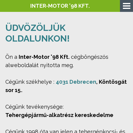
INTER-MOTOR '98 KFT.
ÜDVÖZÖLJÜK
OLDALUNKON!
Ön a
Inter-Motor '98 Kft.
cégböngészős
alweboldalát nyitotta meg.
Cégünk székhelye :
4031 Debrecen
, Köntösgát
sor 15.
.
Cégünk tevékenysége:
Tehergépjármű-alkatrész kereskedelme
Cégünk 1998 óta van jelen a tehergépkocsi- és