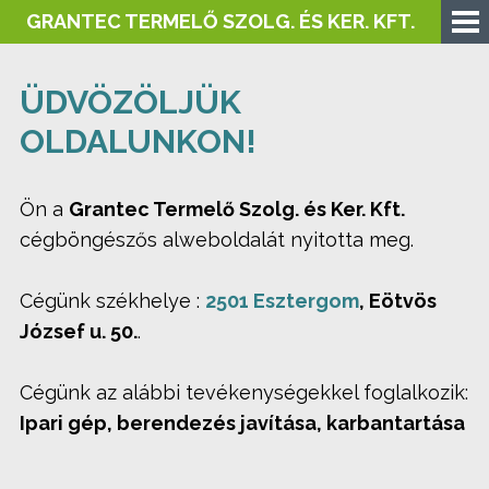
GRANTEC TERMELŐ SZOLG. ÉS KER. KFT.
ÜDVÖZÖLJÜK
OLDALUNKON!
Ön a
Grantec Termelő Szolg. és Ker. Kft.
cégböngészős alweboldalát nyitotta meg.
Cégünk székhelye :
2501 Esztergom
, Eötvös
József u. 50.
.
Cégünk az alábbi tevékenységekkel foglalkozik:
Ipari gép, berendezés javítása, karbantartása