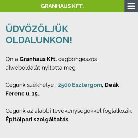
GRANHAUS KFT.
ÜDVÖZÖLJÜK
OLDALUNKON!
Ön a
Granhaus Kft.
cégböngészős
alweboldalát nyitotta meg.
Cégünk székhelye :
2500 Esztergom
, Deák
Ferenc u. 15.
.
Cégünk az alábbi tevékenységekkel foglalkozik:
Építőipari szolgáltatás