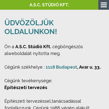
A.S.C. STÚDIÓ KFT.
ÜDVÖZÖLJÜK
OLDALUNKON!
Ön a
A.S.C. Stúdió Kft.
cégböngészős
alweboldalát nyitotta meg.
Cégünk székhelye :
1118 Budapest
, Avar u. 33.
.
Cégünk tevékenysége:
Építészeti tervezés
Építészeti tervezéssel,tanácsadással
foglalkozunk. Cégünk 1988 végén alakult,