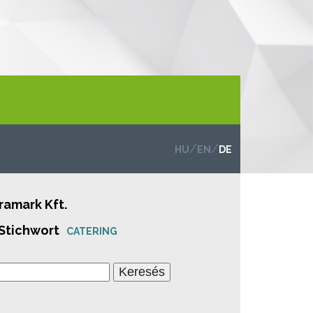
/
/
HU
EN
DE
ramark Kft.
 Stichwort
CATERING