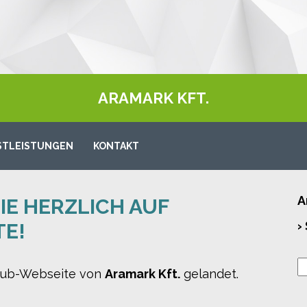
ARAMARK KFT.
STLEISTUNGEN
KONTAKT
A
E HERZLICH AUF U
›
E!
-sub-Webseite von
Aramark Kft.
gelandet.