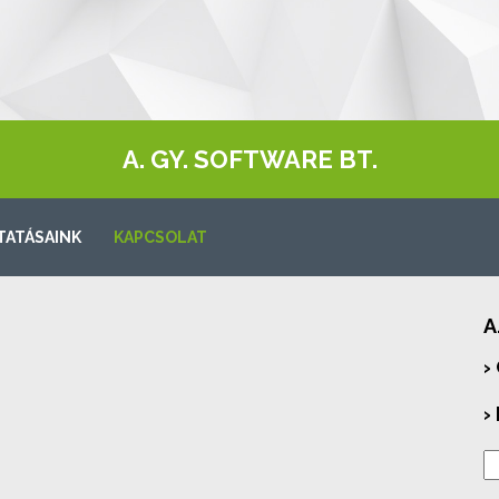
A. GY. SOFTWARE BT.
TATÁSAINK
KAPCSOLAT
A
›
›