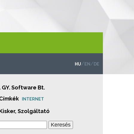
/
/
HU
EN
DE
. GY. Software Bt.
 Címkék
INTERNET
 Kisker, Szolgáltató