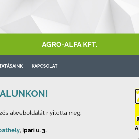
AGRO-ALFA KFT.
TATÁSAINK
KAPCSOLAT
ALUNKON!
s alweboldalát nyitotta meg.
A
bathely
, Ipari u. 3.
.