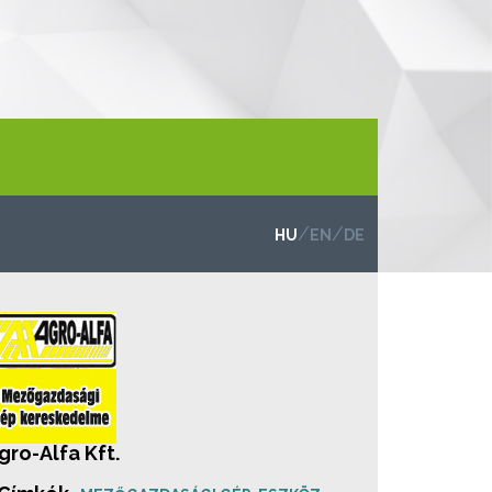
/
/
HU
EN
DE
gro-Alfa Kft.