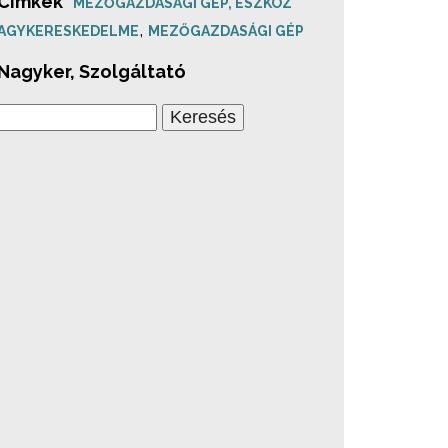
 Címkék
MEZŐGAZDASÁGI GÉP, ESZKÖZ
,
AGYKERESKEDELME
MEZŐGAZDASÁGI GÉP
 Nagyker, Szolgáltató