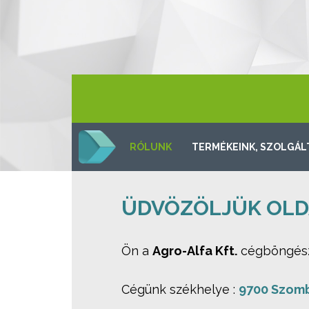
RÓLUNK
TERMÉKEINK, SZOLGÁL
ÜDVÖZÖLJÜK OLD
Ön a
Agro-Alfa Kft.
cégböngésző
Cégünk székhelye :
9700 Szom