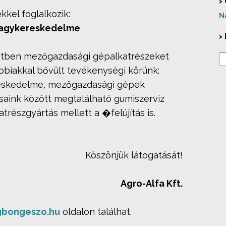
›
kel foglalkozik:
N
nagykereskedelme
›
etben mezőgazdasági gépalkatrészeket
bbiakkal bővült tevékenységi körünk:
reskedelme, mezőgazdasági gépek
ásaink között megtalálható gumiszerviz
atrészgyártás mellett a �felújítás is.
Köszönjük látogatását!
Agro-Alfa Kft.
bongeszo.hu
oldalon találhat.