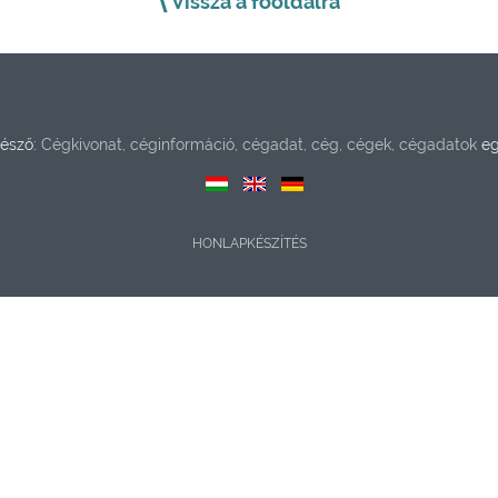
Vissza a főoldalra
észő:
Cégkivonat, céginformáció, cégadat, cég, cégek, cégadatok
eg
HONLAPKÉSZÍTÉS