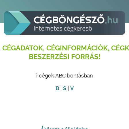
 CÉGADATOK, CÉGINFORMÁCIÓK, CÉGK
BESZERZÉSI FORRÁS!
i cégek ABC bontásban
B
|
S
|
V
⟨