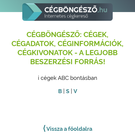
CÉGBÖNGÉSZŐ: CÉGEK,
CÉGADATOK, CÉGINFORMÁCIÓK,
CÉGKIVONATOK - A LEGJOBB
BESZERZÉSI FORRÁS!
i cégek ABC bontásban
B
|
S
|
V
⟨
Vissza a főoldalra