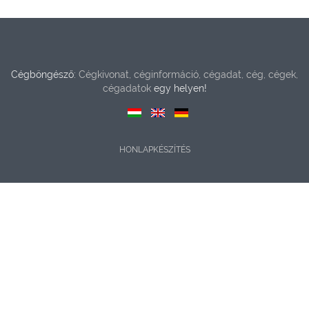
Cégböngésző:
Cégkivonat, céginformáció, cégadat, cég, cégek,
cégadatok
egy helyen!
HONLAPKÉSZÍTÉS