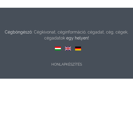
Cégböngésző:
Cégkivonat, céginformáció, cégadat, cég, cégek,
cégadatok
egy helyen!
HONLAPKÉSZÍTÉS