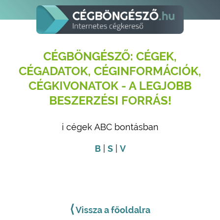
CÉGBÖNGÉSZŐ: CÉGEK,
CÉGADATOK, CÉGINFORMÁCIÓK,
CÉGKIVONATOK - A LEGJOBB
BESZERZÉSI FORRÁS!
i cégek ABC bontásban
B
|
S
|
V
⟨
Vissza a főoldalra