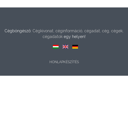
Cégböngésző:
Cégkivonat, céginformáció, cégadat, cég, cégek,
cégadatok
egy helyen!
HONLAPKÉSZÍTÉS