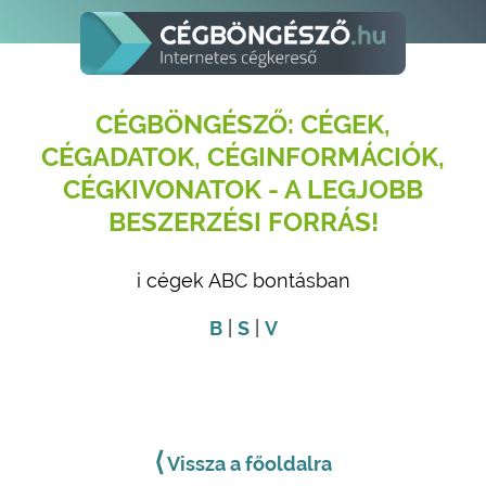
CÉGBÖNGÉSZŐ: CÉGEK,
CÉGADATOK, CÉGINFORMÁCIÓK,
CÉGKIVONATOK - A LEGJOBB
BESZERZÉSI FORRÁS!
i cégek ABC bontásban
B
|
S
|
V
⟨
Vissza a főoldalra