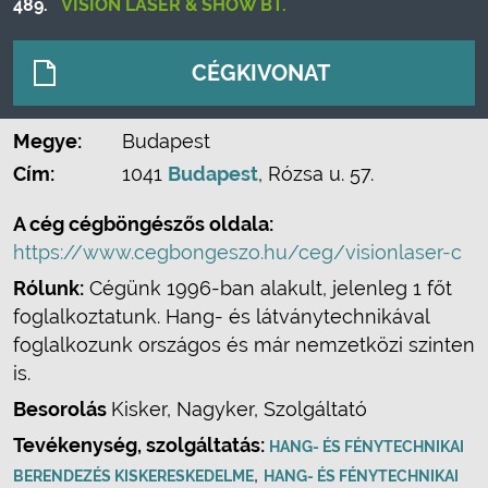
489.
VISION LASER & SHOW BT.
CÉGKIVONAT
Megye:
Budapest
Cím:
1041
Budapest
, Rózsa u. 57.
A cég cégböngészős oldala:
https://www.cegbongeszo.hu/ceg/visionlaser-c
Rólunk:
Cégünk 1996-ban alakult, jelenleg 1 főt
foglalkoztatunk. Hang- és látványtechnikával
foglalkozunk országos és már nemzetközi szinten
is.
Besorolás
Kisker, Nagyker, Szolgáltató
Tevékenység, szolgáltatás:
HANG- ÉS FÉNYTECHNIKAI
,
BERENDEZÉS KISKERESKEDELME
HANG- ÉS FÉNYTECHNIKAI