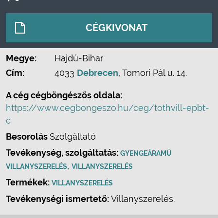
CÉGKIVONAT
Megye:
Hajdú-Bihar
Cím:
4033
Debrecen
, Tomori Pál u. 14.
A cég cégböngészős oldala:
https://www.cegbongeszo.hu/ceg/tothvill-epbt-
c
Besorolás
Szolgáltató
Tevékenység, szolgáltatás:
GYENGEÁRAMÚ
,
VILLANYSZERELÉS
VILLANYSZERELÉS
Termékek:
VILLANYSZERELÉS
Tevékenységi ismertető:
Villanyszerelés.