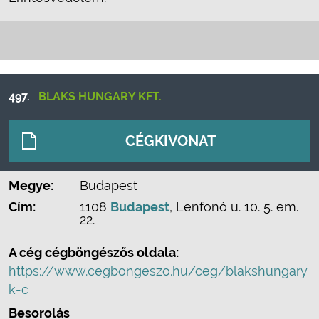
497.
BLAKS HUNGARY KFT.
CÉGKIVONAT
Megye:
Budapest
Cím:
1108
Budapest
, Lenfonó u. 10. 5. em.
22.
A cég cégböngészős oldala:
https://www.cegbongeszo.hu/ceg/blakshungary
k-c
Besorolás