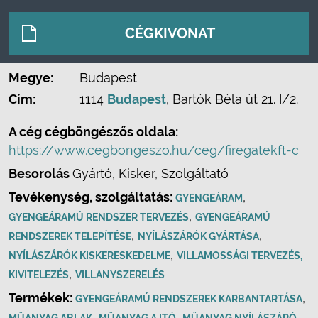
CÉGKIVONAT
Megye:
Budapest
Cím:
1114
Budapest
, Bartók Béla út 21. I/2.
A cég cégböngészős oldala:
https://www.cegbongeszo.hu/ceg/firegatekft-c
Besorolás
Gyártó, Kisker, Szolgáltató
Tevékenység, szolgáltatás:
,
GYENGEÁRAM
,
GYENGEÁRAMÚ RENDSZER TERVEZÉS
GYENGEÁRAMÚ
,
,
RENDSZEREK TELEPÍTÉSE
NYÍLÁSZÁRÓK GYÁRTÁSA
,
NYÍLÁSZÁRÓK KISKERESKEDELME
VILLAMOSSÁGI TERVEZÉS,
,
KIVITELEZÉS
VILLANYSZERELÉS
Termékek:
,
GYENGEÁRAMÚ RENDSZEREK KARBANTARTÁSA
,
,