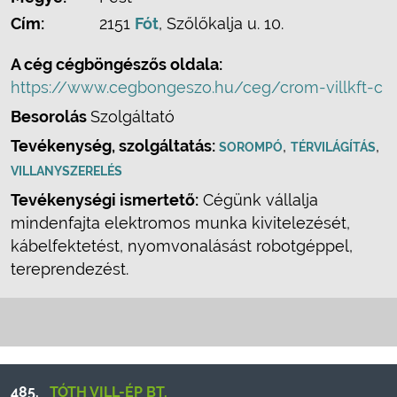
Cím:
2151
Fót
, Szőlőkalja u. 10.
A cég cégböngészős oldala:
https://www.cegbongeszo.hu/ceg/crom-villkft-c
Besorolás
Szolgáltató
Tevékenység, szolgáltatás:
,
,
SOROMPÓ
TÉRVILÁGÍTÁS
VILLANYSZERELÉS
Tevékenységi ismertető:
Cégünk vállalja
mindenfajta elektromos munka kivitelezését,
kábelfektetést, nyomvonalásást robotgéppel,
tereprendezést.
485.
TÓTH VILL-ÉP BT.