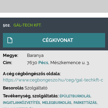
502.
GÁL-TECH KFT.
CÉGKIVONAT
Megye:
Baranya
Cím:
7630
Pécs
, Mészkemence u. 3.
A cég cégböngészős oldala:
https://www.cegbongeszo.hu/ceg/gal-techkft-c
Besorolás
Szolgáltató
Tevékenység, szolgáltatás:
,
ÉPÜLETBURKOLÁS
,
,
,
INGATLANKÖZVETÍTÉS
MELEGBURKOLÁS
PARKETTÁZÁS