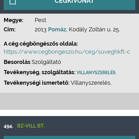
CÉGKIVONAT
Megye:
Pest
Cím:
2013
Pomáz
, Kodály Zoltán u. 25.
A cég cégböngészős oldala:
https://www.cegbongeszo.hu/ceg/suveghkft-c
Besorolás
Szolgáltató
Tevékenység, szolgáltatás:
VILLANYSZERELÉS
Tevékenységi ismertető:
Villanyszerelés.
494.
BZ-VILL BT.