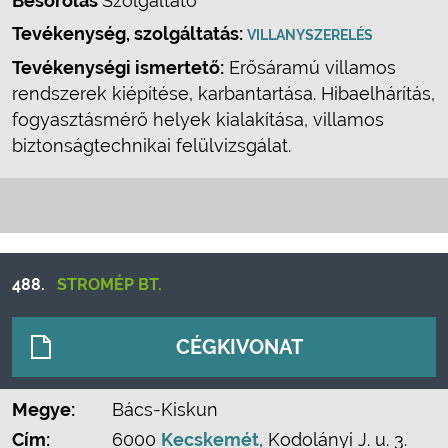
Besorolás
Szolgáltató
Tevékenység, szolgáltatás:
VILLANYSZERELÉS
Tevékenységi ismertető:
Erősáramú villamos
rendszerek kiépítése, karbantartása. Hibaelhárítás,
fogyasztásmérő helyek kialakítása, villamos
biztonságtechnikai felülvizsgálat.
488.
STROMÉP BT.
CÉGKIVONAT
Megye:
Bács-Kiskun
Cím:
6000
Kecskemét
, Kodolányi J. u. 3.