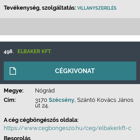
Tevékenység, szolgáltatás:
VILLANYSZERELÉS
498.
ELBAKER KFT.
CÉGKIVONAT
Megye:
Nógrád
Cím:
3170
Szécsény
, Szántó Kovács János
út 24.
A cég cégböngészős oldala:
https://www.cegbongeszo.hu/ceg/elbakerkft-c
Besorolás