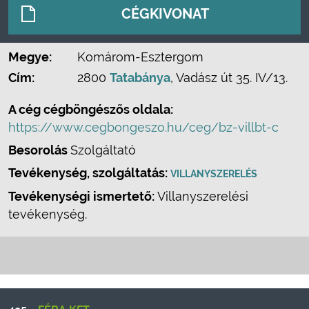
CÉGKIVONAT
Megye:
Komárom-Esztergom
Cím:
2800
Tatabánya
, Vadász út 35. IV/13.
A cég cégböngészős oldala:
https://www.cegbongeszo.hu/ceg/bz-villbt-c
Besorolás
Szolgáltató
Tevékenység, szolgáltatás:
VILLANYSZERELÉS
Tevékenységi ismertető:
Villanyszerelési
tevékenység.