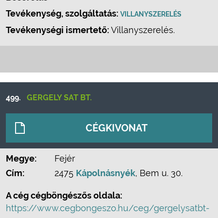
Tevékenység, szolgáltatás:
VILLANYSZERELÉS
Tevékenységi ismertető:
Villanyszerelés.
499.
GERGELY SAT BT.
CÉGKIVONAT
Megye:
Fejér
Cím:
2475
Kápolnásnyék
, Bem u. 30.
A cég cégböngészős oldala:
https://www.cegbongeszo.hu/ceg/gergelysatbt-