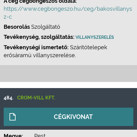
A cég cégböngészős oldala:
https://www.cegbongeszo.hu/ceg/bakosvillanys
z-c
Besorolás
Szolgáltató
Tevékenység, szolgáltatás:
VILLANYSZERELÉS
Tevékenységi ismertető:
Szárítótelepek
erősáramú villanyszerelése.
484.
CROM-VILL KFT.
CÉGKIVONAT
Megye:
Pest