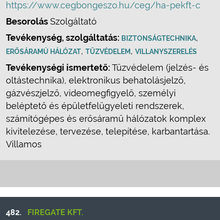
https://www.cegbongeszo.hu/ceg/ha-pekft-c
Besorolás
Szolgáltató
Tevékenység, szolgáltatás:
,
BIZTONSÁGTECHNIKA
,
,
ERŐSÁRAMÚ HÁLÓZAT
TŰZVÉDELEM
VILLANYSZERELÉS
Tevékenységi ismertető:
Tűzvédelem (jelzés- és
oltástechnika), elektronikus behatolásjelző,
gázvészjelző, videomegfigyelő, személyi
beléptető és épületfelügyeleti rendszerek,
számítógépes és erősáramű hálózatok komplex
kivitelezése, tervezése, telepítése, karbantartása.
Villamos
482.
FIREGATE KFT.