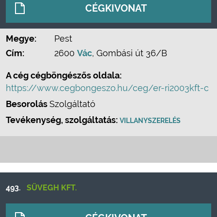
CÉGKIVONAT
Megye:
Pest
Cím:
2600
Vác
, Gombási út 36/B
A cég cégböngészős oldala:
https://www.cegbongeszo.hu/ceg/er-ri2003kft-c
Besorolás
Szolgáltató
Tevékenység, szolgáltatás:
VILLANYSZERELÉS
493.
SÜVEGH KFT.