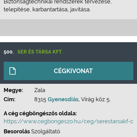
Biztonságtechnikai rendszerek tervezése,
telepítése, karbantartása, javítása.
500.
SER ÉS TÁRSA KFT.
CÉGKIVONAT
Megye:
Zala
Cím:
8315
Gyenesdiás
, Virág köz 5.
A cég cégböngészős oldala:
https://www.cegbongeszo.hu/ceg/serestarsakf-c
Besorolás
Szolgáltató