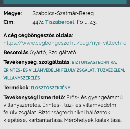
Megye:
Szabolcs-Szatmár-Bereg
Cím:
4474
Tiszabercel
, Fő u. 43.
A cég cégböngészős oldala:
https://www.cegbongeszo.hu/ceg/nyir-villtech-c
Besorolás
Gyártó, Szolgáltató
Tevékenység, szolgáltatás:
,
BIZTONSÁGTECHNIKA
,
,
ÉRINTÉS- ÉS VILLÁMVÉDELMI FELÜLVIZSGÁLAT
TŰZVÉDELEM
VILLANYSZERELÉS
Termékek:
ELOSZTÓSZEKRÉNY
Tevékenységi ismertető:
Erős- és gyengeáramú
villanyszerelés. Érintés-, tűz- és villámvédelmi
felülvizsgálat. Biztonságtechnikai hálózatok
kiépítése, karbantartása. Mérőhelyek kialakítása.