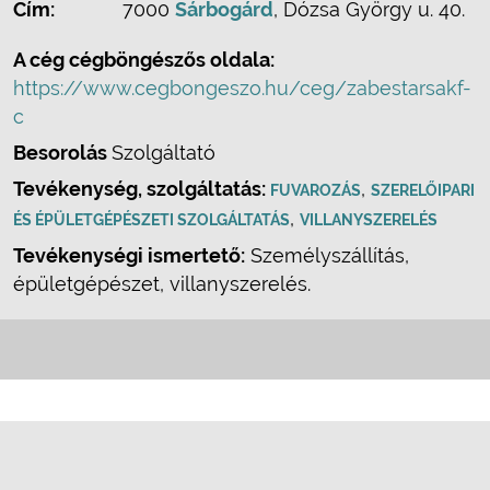
Cím:
7000
Sárbogárd
, Dózsa György u. 40.
A cég cégböngészős oldala:
https://www.cegbongeszo.hu/ceg/zabestarsakf-
c
Besorolás
Szolgáltató
Tevékenység, szolgáltatás:
,
FUVAROZÁS
SZERELŐIPARI
,
ÉS ÉPÜLETGÉPÉSZETI SZOLGÁLTATÁS
VILLANYSZERELÉS
Tevékenységi ismertető:
Személyszállítás,
épületgépészet, villanyszerelés.