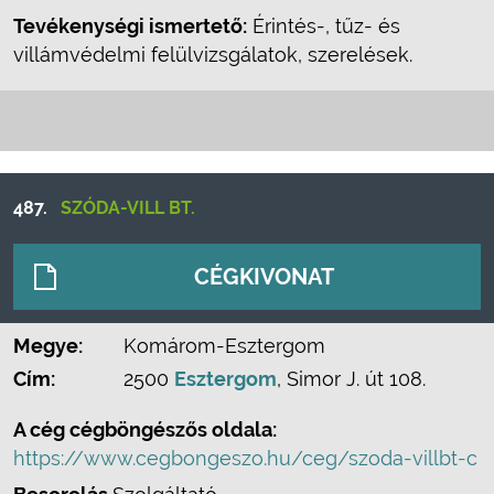
Tevékenységi ismertető:
Érintés-, tűz- és
villámvédelmi felülvizsgálatok, szerelések.
487.
SZÓDA-VILL BT.
CÉGKIVONAT
Megye:
Komárom-Esztergom
Cím:
2500
Esztergom
, Simor J. út 108.
A cég cégböngészős oldala:
https://www.cegbongeszo.hu/ceg/szoda-villbt-c