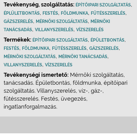
Tevékenység, szolgáltatás:
,
ÉPÍTŐIPARI SZOLGÁLTATÁS
,
,
,
,
ÉPLÜLETBONTÁS
FESTÉS
FÖLDMUNKA
FŰTÉSSZERELÉS
,
,
GÁZSZERELÉS
MÉRNÖKI SZOLGÁLTATÁS
MÉRNÖKI
,
,
TANÁCSADÁS
VILLANYSZERELÉS
VÍZSZERELÉS
Termékek:
,
,
ÉPÍTŐIPARI SZOLGÁLTATÁS
ÉPÜLETBONTÁS
,
,
,
,
FESTÉS
FÖLDMUNKA
FŰTÉSSZERELÉS
GÁZSZERELÉS
,
,
MÉRNÖKI SZOLGÁLTATÁS
MÉRNÖKI TANÁCSADÁS
,
VILLANYSZERELÉS
VÍZSZERELÉS
Tevékenységi ismertető:
Mérnöki szolgáltatás,
tanácsadás. Épületbontás, földmunka, építőipari
szolgáltatás. Villanyszerelés, víz-, gáz-,
fűtésszerelés. Festés, üvegezés,
ingatlanforgalmazás.