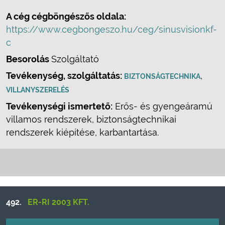
A cég cégböngészős oldala:
https://www.cegbongeszo.hu/ceg/sinusvisionkf-
c
Besorolás
Szolgáltató
Tevékenység, szolgáltatás:
,
BIZTONSÁGTECHNIKA
VILLANYSZERELÉS
Tevékenységi ismertető:
Erős- és gyengeáramú
villamos rendszerek, biztonságtechnikai
rendszerek kiépítése, karbantartása.
492.
ER-RI 2003 KFT.