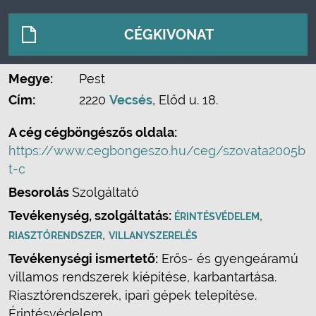
CÉGKIVONAT
Megye:
Pest
Cím:
2220
Vecsés
, Előd u. 18.
A cég cégböngészős oldala:
https://www.cegbongeszo.hu/ceg/szovata2005b
t-c
Besorolás
Szolgáltató
Tevékenység, szolgáltatás:
,
ÉRINTÉSVÉDELEM
,
RIASZTÓRENDSZER
VILLANYSZERELÉS
Tevékenységi ismertető:
Erős- és gyengeáramú
villamos rendszerek kiépítése, karbantartása.
Riasztórendszerek, ipari gépek telepítése.
Érintésvédelem.