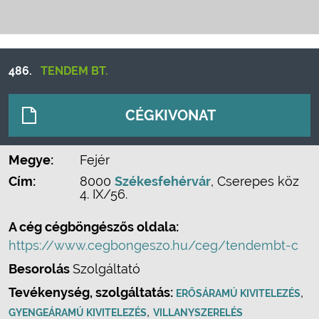
486.
TENDEM BT.
CÉGKIVONAT
Megye:
Fejér
Cím:
8000
Székesfehérvár
, Cserepes köz
4. IX/56.
A cég cégböngészős oldala:
https://www.cegbongeszo.hu/ceg/tendembt-c
Besorolás
Szolgáltató
Tevékenység, szolgáltatás:
,
ERŐSÁRAMÚ KIVITELEZÉS
,
GYENGEÁRAMÚ KIVITELEZÉS
VILLANYSZERELÉS