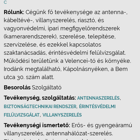
c
Rólunk:
Cégünk fő tevékenysége az antenna-,
kábeltévé-, villanyszerelés, riasztó, és
vagyonvédelmi, ipari megfigyelőrendszerek
(kamerarendszerek), szerelése, telepítése,
szervízelése, és ezekkel kapcsolatos
szaktanácsadás, érintésvédelmi felülvizsgálat.
Működési területünk a Velencei-tó és környéke.
Irodánk megtalálható, Kápolnásnyéken, a Bem
utca 30. szám alatt.
Besorolás
Szolgáltató
Tevékenység, szolgáltatás:
,
ANTENNASZERELÉS
,
BIZTONSÁGTECHNIKAI RENDSZER
ÉRINTÉSVÉDELMI
,
FELÜLVIZSGÁLAT
VILLANYSZERELÉS
Tevékenységi ismertető:
Erős- és gyengeáramú
villanyszerelés, antennahálózat-szerelés.