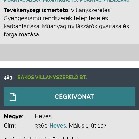
MŰANYAG ABLAK
MŰANYAG AJTÓ
MŰANYAG NYÍLÁSZÁRÓ
Tevékenységi ismertető:
Villanyszerelés.
Gyengeáramú rendszerek telepítése és
karbantartása. Műanyag nyílászárók gyártása és
forgalmazása.
483.
BAKOS VILLANYSZERELŐ BT.
CÉGKIVONAT
Megye:
Heves
Cím:
3360
Heves
, Május 1. út 107.