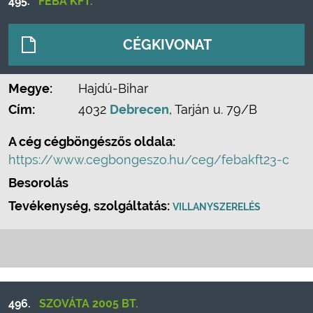
495.
FÉBA KFT.
CÉGKIVONAT
Megye:
Hajdú-Bihar
Cím:
4032
Debrecen
, Tarján u. 79/B
A cég cégböngészős oldala:
https://www.cegbongeszo.hu/ceg/febakft23-c
Besorolás
Tevékenység, szolgáltatás:
VILLANYSZERELÉS
496.
SZOVÁTA 2005 BT.