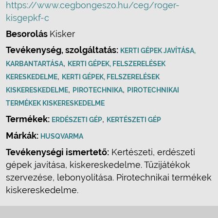
https://www.cegbongeszo.hu/ceg/roger-
kisgepkf-c
Besorolás
Kisker
Tevékenység, szolgáltatás:
KERTI GÉPEK JAVÍTÁSA,
,
KARBANTARTÁSA
KERTI GÉPEK, FELSZERELÉSEK
,
KERESKEDELME
KERTI GÉPEK, FELSZERELÉSEK
,
,
KISKERESKEDELME
PIROTECHNIKA
PIROTECHNIKAI
TERMÉKEK KISKERESKEDELME
Termékek:
,
ERDÉSZETI GÉP
KERTÉSZETI GÉP
Márkák:
HUSQVARMA
Tevékenységi ismertető:
Kertészeti, erdészeti
gépek javítása, kiskereskedelme. Tűzijátékok
szervezése, lebonyolítása. Pirotechnikai termékek
kiskereskedelme.