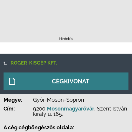
Hirdetés
1.
ROGER-KISGÉP KFT.
CÉGKIVONAT
Megye:
Győr-Moson-Sopron
Cím:
9200
Mosonmagyaróvár
, Szent István
király u. 185.
A cég cégböngészős oldala: