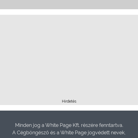
Hirdetés
Minden jog a White Page Kft. részére fenntartva.
A Cégböngésző és a White Page jogvédett nevek,