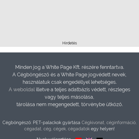
Hirdetés
Minden jog a White Page Kft. részére fenntartva.
A Cégböngésző és a White Page jogvédett nevek,
használatuk csak engedéllyel lehetséges.
A weboldal
illetve a teljes adatbázis védett, részleges
vagy teljes másolása,
tárolása nem megengedett, törvénybe ütköző.
Cégböngésző: PET-palackok gyártása
Cégkivonat, céginformáció,
cégadat, cég, cégek, cégadatok
egy helyen!