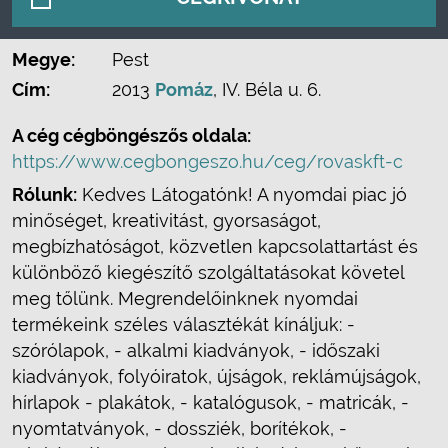
Megye:
Pest
Cím:
2013
Pomáz
, IV. Béla u. 6.
A cég cégböngészős oldala:
https://www.cegbongeszo.hu/ceg/rovaskft-c
Rólunk:
Kedves Látogatónk! A nyomdai piac jó
minőséget, kreativitást, gyorsaságot,
megbízhatóságot, közvetlen kapcsolattartást és
különböző kiegészítő szolgáltatásokat követel
meg tőlünk. Megrendelőinknek nyomdai
termékeink széles választékát kínáljuk: -
szórólapok, - alkalmi kiadványok, - időszaki
kiadványok, folyóiratok, újságok, reklámújságok,
hírlapok - plakátok, - katalógusok, - matricák, -
nyomtatványok, - dossziék, borítékok, -