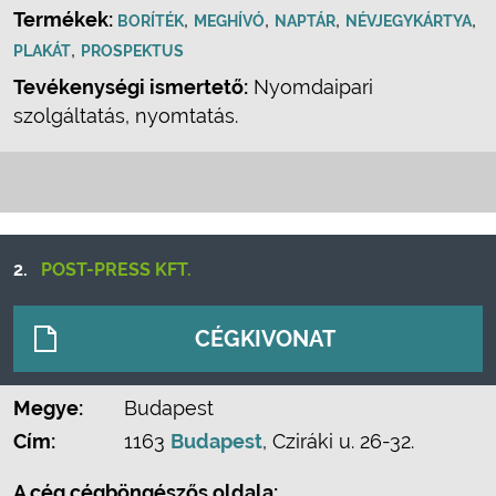
Termékek:
,
,
,
,
BORÍTÉK
MEGHÍVÓ
NAPTÁR
NÉVJEGYKÁRTYA
,
PLAKÁT
PROSPEKTUS
Tevékenységi ismertető:
Nyomdaipari
szolgáltatás, nyomtatás.
2.
POST-PRESS KFT.
CÉGKIVONAT
Megye:
Budapest
Cím:
1163
Budapest
, Cziráki u. 26-32.
A cég cégböngészős oldala: