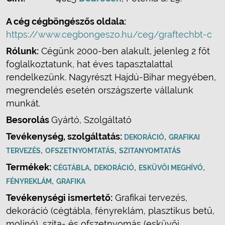
A cég cégböngészős oldala:
https://www.cegbongeszo.hu/ceg/graftechbt-c
Rólunk:
Cégünk 2000-ben alakult, jelenleg 2 főt
foglalkoztatunk, hat éves tapasztalattal
rendelkezünk. Nagyrészt Hajdú-Bihar megyében,
megrendelés esetén országszerte vállalunk
munkát.
Besorolás
Gyártó, Szolgáltató
Tevékenység, szolgáltatás:
,
DEKORÁCIÓ
GRAFIKAI
,
,
TERVEZÉS
OFSZETNYOMTATÁS
SZITANYOMTATÁS
Termékek:
,
,
,
CÉGTÁBLA
DEKORÁCIÓ
ESKÜVŐI MEGHÍVÓ
,
FÉNYREKLÁM
GRAFIKA
Tevékenységi ismertető:
Grafikai tervezés,
dekoráció (cégtábla, fényreklám, plasztikus betű,
molinó), szita- és ofszetnyomás (esküvői