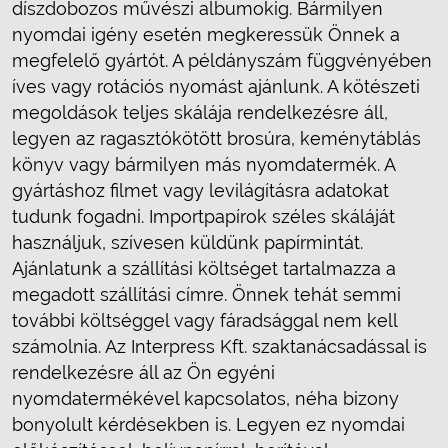
díszdobozos művészi albumokig. Bármilyen
nyomdai igény esetén megkeressük Önnek a
megfelelő gyártót. A példányszám függvényében
íves vagy rotációs nyomást ajánlunk. A kötészeti
megoldások teljes skálája rendelkezésre áll,
legyen az ragasztókötött brosúra, keménytáblás
könyv vagy bármilyen más nyomdatermék. A
gyártáshoz filmet vagy levilágításra adatokat
tudunk fogadni. Importpapírok széles skáláját
használjuk, szívesen küldünk papírmintát.
Ajánlatunk a szállítási költséget tartalmazza a
megadott szállítási címre. Önnek tehát semmi
további költséggel vagy fáradsággal nem kell
számolnia. Az Interpress Kft. szaktanácsadással is
rendelkezésre áll az Ön egyéni
nyomdatermékével kapcsolatos, néha bizony
bonyolult kérdésekben is. Legyen ez nyomdai