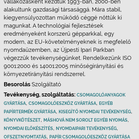
vállakozásként kezdtük 1993-ban, 2000-ben
alakultunk gazdasági társasággá. Mára stabil,
kiegyensúlyozottan működő céggé nőttük ki
magunkat. A technológiai fejlesztések
eredményeként korszerű gépparkkal, egy
modern, az EU-követelményeknek is megfelelő
nyomdaüzemben, az Újpesti Ipari Parkban
végezzük tevékenységünket. Rendelkezünk ISO
9001:2000 és 14001:2005 minőségirányítási és
környezetirányítási rendszerrel.
Besorolás
Szolgáltató
Tevékenység, szolgáltatás:
CSOMAGOLÓANYAGOK
,
,
GYÁRTÁSA
CSOMAGOLÓESZKÖZ GYÁRTÁSA
EGYÉB
,
,
PAPÍRTERMÉK GYÁRTÁSA
KISEGÍTŐ NYOMDAI TEVÉKENYSÉG
,
,
KÖNYVKÖTÉSZET
MÁSHOVÁ NEM SOROLT EGYÉB NYOMÁS
,
,
NYOMDAI ELŐKÉSZÍTÉS
NYOMDAIPARI TEVÉKENYSÉG
,
OFSZETNYOMTATÁS
PAPÍR CSOMAGOLÓESZKÖZ GYÁRTÁSA