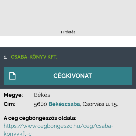
Hirdetés
1.
CSABA-KÖNYV KFT.
CÉGKIVONAT
Megye:
Békés
Cím:
5600
Békéscsaba
, Csorvási u. 15.
A cég cégböngészős oldala:
https://www.cegbongeszo.hu/ceg/csaba-
konyvkft-c