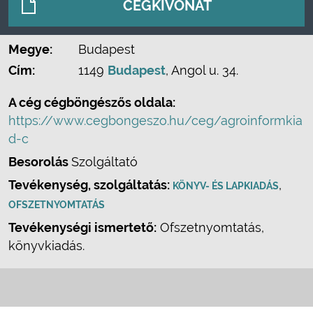
CÉGKIVONAT
Megye:
Budapest
Cím:
1149
Budapest
, Angol u. 34.
A cég cégböngészős oldala:
https://www.cegbongeszo.hu/ceg/agroinformkia
d-c
Besorolás
Szolgáltató
Tevékenység, szolgáltatás:
,
KÖNYV- ÉS LAPKIADÁS
OFSZETNYOMTATÁS
Tevékenységi ismertető:
Ofszetnyomtatás,
könyvkiadás.