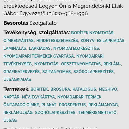
érdeklődését! Legyen Ön is Megrendelőnk! Elsik
Gábor ügyvezető (06)20-968-1996
Besorolás
Szolgáltató
Tevékenység, szolgáltatás:
,
BORÍTÉK NYOMTATÁS
,
,
,
CÍMKEGYÁRTÁS
HIRDETÉSSZERVEZÉS
KÖNYV- ÉS LAPKIADÁS
,
,
,
LAMINÁLÁS
LAPKIADÁS
NYOMDAI ELŐKÉSZÍTÉS
,
NYOMDAIPARI TERMÉKEK GYÁRTÁSA
NYOMDAIPARI
,
,
,
TEVÉKENYSÉG
NYOMTATÁS
OFSZETNYOMTATÁS
REKLÁM-,
,
,
,
GRAFIKATERVEZÉS
SZITANYOMÁS
SZÓRÓLAPKÉSZÍTÉS
ÚJSÁGKIADÁS
Termékek:
,
,
,
,
BORÍTÉK
BROSÚRA
KATALÓGUS
MEGHÍVÓ
,
,
,
NAPTÁR
NÉVJEGYKÁRTYA
NYOMDAIPARI TERMÉK
,
,
,
,
ÖNTAPADÓ CÍMKE
PLAKÁT
PROSPEKTUS
REKLÁMANYAG
,
,
,
REKLÁMÚJSÁG
SZÓRÓLAPKÉSZÍTÉS
TERMÉKISMERTETŐ
ÚJSÁG