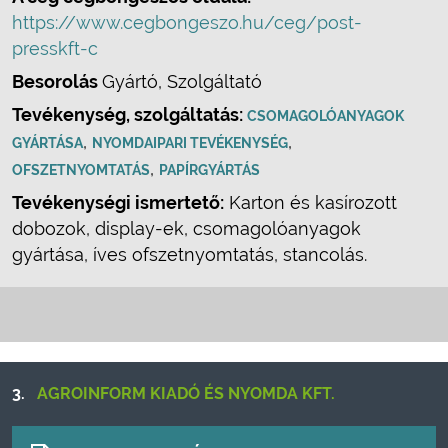
https://www.cegbongeszo.hu/ceg/post-
presskft-c
Besorolás
Gyártó, Szolgáltató
Tevékenység, szolgáltatás:
CSOMAGOLÓANYAGOK
,
,
GYÁRTÁSA
NYOMDAIPARI TEVÉKENYSÉG
,
OFSZETNYOMTATÁS
PAPÍRGYÁRTÁS
Tevékenységi ismertető:
Karton és kasírozott
dobozok, display-ek, csomagolóanyagok
gyártása, íves ofszetnyomtatás, stancolás.
3.
AGROINFORM KIADÓ ÉS NYOMDA KFT.