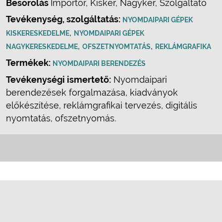
Besorolás
Importőr, Kisker, Nagyker, Szolgáltató
Tevékenység, szolgáltatás:
NYOMDAIPARI GÉPEK
,
KISKERESKEDELME
NYOMDAIPARI GÉPEK
,
,
NAGYKERESKEDELME
OFSZETNYOMTATÁS
REKLÁMGRAFIKA
Termékek:
NYOMDAIPARI BERENDEZÉS
Tevékenységi ismertető:
Nyomdaipari
berendezések forgalmazása, kiadványok
előkészítése, reklámgrafikai tervezés, digitális
nyomtatás, ofszetnyomás.