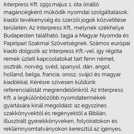
Interpress Kft. 1991.május 1. óta önálló
magáncégként működik nyomdai szolgáltatások,
kiadói tevékenység és szerzői jogok közvetítése
területén. Az Interpress Kft., melynek székhelye
Budapesten található, tagja a Magyar Nyomda és
Papíripari Szakmai Szövetségnek. Számos európai
kiadó dolgozik az Interpress Kft.-vel, így régóta
remek üzleti kapcsolatokat tart fenn német,
osztrák, norvég, svéd, spanyol, dán, angol,
holland, belga, francia, orosz, svájci és magyar
kiadókkal. Kérésre szívesen küldünk
referencialistát megrendelőinkről. Az Interpress
Kft. a legkülönbözőbb nyomdatermékek
gyártására kínál megoldást: az egyszínes
szakkönyvektől és regényektől a Biblián,
illusztrált gyerekkönyveken, folyóiratokon és
reklámnyomtatványokon keresztül az igényes,