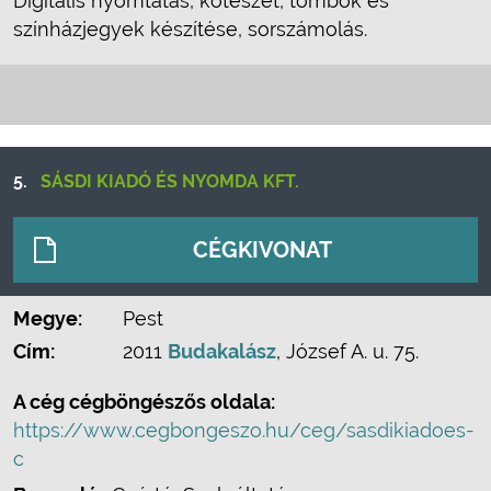
Digitális nyomtatás, kötészet, tömbök és
színházjegyek készítése, sorszámolás.
5.
SÁSDI KIADÓ ÉS NYOMDA KFT.
CÉGKIVONAT
Megye:
Pest
Cím:
2011
Budakalász
, József A. u. 75.
A cég cégböngészős oldala:
https://www.cegbongeszo.hu/ceg/sasdikiadoes-
c