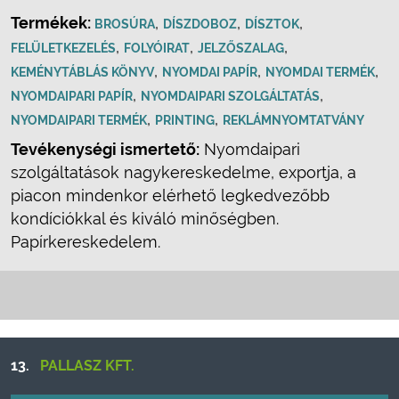
Termékek:
,
,
,
BROSÚRA
DÍSZDOBOZ
DÍSZTOK
,
,
,
FELÜLETKEZELÉS
FOLYÓIRAT
JELZŐSZALAG
,
,
,
KEMÉNYTÁBLÁS KÖNYV
NYOMDAI PAPÍR
NYOMDAI TERMÉK
,
,
NYOMDAIPARI PAPÍR
NYOMDAIPARI SZOLGÁLTATÁS
,
,
NYOMDAIPARI TERMÉK
PRINTING
REKLÁMNYOMTATVÁNY
Tevékenységi ismertető:
Nyomdaipari
szolgáltatások nagykereskedelme, exportja, a
piacon mindenkor elérhető legkedvezőbb
kondíciókkal és kiváló minőségben.
Papírkereskedelem.
13.
PALLASZ KFT.