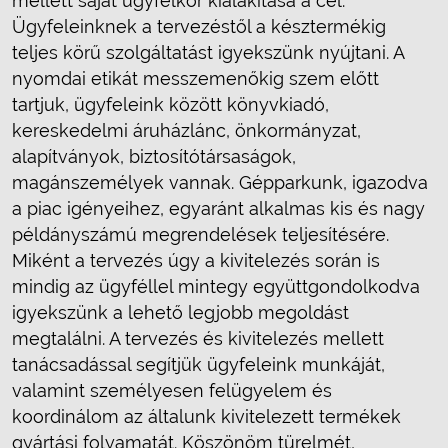
mellett saját ügyfélkör kialakítása a cél.
Ügyfeleinknek a tervezéstől a késztermékig
teljes körű szolgáltatást igyekszünk nyújtani. A
nyomdai etikát messzemenőkig szem előtt
tartjuk, ügyfeleink között könyvkiadó,
kereskedelmi áruházlánc, önkormányzat,
alapítványok, biztosítótársaságok,
magánszemélyek vannak. Gépparkunk, igazodva
a piac igényeihez, egyaránt alkalmas kis és nagy
példányszámú megrendelések teljesítésére.
Miként a tervezés úgy a kivitelezés során is
mindig az ügyféllel mintegy együttgondolkodva
igyekszünk a lehető legjobb megoldást
megtalálni. A tervezés és kivitelezés mellett
tanácsadással segítjük ügyfeleink munkáját,
valamint személyesen felügyelem és
koordinálom az általunk kivitelezett termékek
gyártási folyamatát. Köszönöm türelmét,