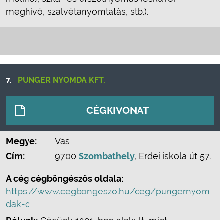
meghívó, szalvétanyomtatás, stb.).
7.
PUNGER NYOMDA KFT.
CÉGKIVONAT
Megye:
Vas
Cím:
9700
Szombathely
, Erdei iskola út 57.
A cég cégböngészős oldala:
https://www.cegbongeszo.hu/ceg/pungernyom
dak-c