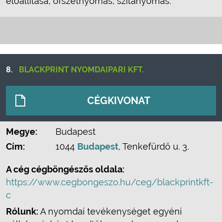
előállítása, ofszetnyomás, szitanyomás.
8.
BLACKPRINT NYOMDAIPARI KFT.
CÉGKIVONAT
Megye:
Budapest
Cím:
1044
Budapest
, Tenkefürdő u. 3.
A cég cégböngészős oldala:
https://www.cegbongeszo.hu/ceg/blackprintkft-
c
Rólunk:
A nyomdai tevékenységet egyéni