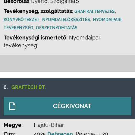
Besorolás
Gyártó, Szolgáltató
Tevékenység, szolgáltatás:
,
GRAFIKAI TERVEZÉS
,
,
KÖNYVKÖTÉSZET
NYOMDAI ELŐKÉSZÍTÉS
NYOMDAIPARI
,
TEVÉKENYSÉG
OFSZETNYOMTATÁS
Tevékenységi ismertető:
Nyomdaipari
tevékenység.
6.
GRAFTECH BT.
CÉGKIVONAT
Megye:
Hajdú-Bihar
Cím:
4025
Debrecen
, Péterfia u. 29.