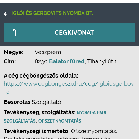
4.
IGLÓI ÉS GERBOVITS NYOMDA BT.
CÉGKIVONAT
Megye:
Veszprém
Cím:
8230
Balatonfüred
, Tihanyi út 1.
A cég cégböngészős oldala:
https://www.cegbongeszo.hu/ceg/igloiesgerbov
-c
Besorolás
Szolgáltató
Tevékenység, szolgáltatás:
NYOMDAIPARI
,
SZOLGÁLTATÁS
OFSZETNYOMTATÁS
Tevékenységi ismertető:
Ofszetnyomtatás.