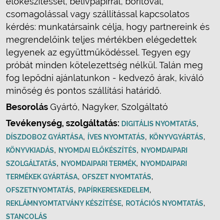
előkészítéssel, belívpapírral, borítóval,
csomagolással vagy szállítással kapcsolatos
kérdés: munkatársaink célja, hogy partnereink és
megrendelőink teljes mértékben elégedettek
legyenek az együttműködéssel. Tegyen egy
próbát minden kötelezettség nélkül. Talán meg
fog lepődni ajánlatunkon - kedvező árak, kiváló
minőség és pontos szállítási határidő.
Besorolás
Gyártó, Nagyker, Szolgáltató
Tevékenység, szolgáltatás:
,
DIGITÁLIS NYOMTATÁS
,
,
,
DÍSZDOBOZ GYÁRTÁSA
ÍVES NYOMTATÁS
KÖNYVGYÁRTÁS
,
,
KÖNYVKIADÁS
NYOMDAI ELŐKÉSZÍTÉS
NYOMDAIPARI
,
,
SZOLGÁLTATÁS
NYOMDAIPARI TERMÉK
NYOMDAIPARI
,
,
TERMÉKEK GYÁRTÁSA
OFSZET NYOMTATÁS
,
,
OFSZETNYOMTATÁS
PAPÍRKERESKEDELEM
,
,
REKLÁMNYOMTATVÁNY KÉSZÍTÉSE
ROTÁCIÓS NYOMTATÁS
STANCOLÁS