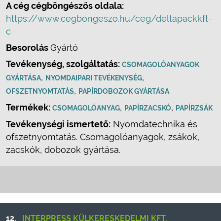
A cég cégböngészős oldala:
https://www.cegbongeszo.hu/ceg/deltapackkft-
c
Besorolás
Gyártó
Tevékenység, szolgáltatás:
CSOMAGOLÓANYAGOK
,
,
GYÁRTÁSA
NYOMDAIPARI TEVÉKENYSÉG
,
OFSZETNYOMTATÁS
PAPÍRDOBOZOK GYÁRTÁSA
Termékek:
,
,
CSOMAGOLÓANYAG
PAPÍRZACSKÓ
PAPÍRZSÁK
Tevékenységi ismertető:
Nyomdatechnika és
ofszetnyomtatás. Csomagolóanyagok, zsákok,
zacskók, dobozok gyártása.
12.
INTERPRESS KÜLKERESKEDELMI KFT.