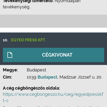
Tevékenységi ismertető:
Nyomdaipari
tevékenység.
10.
EGYED PRESS KFT.
CÉGKIVONAT
Megye:
Budapest
Cím:
1039
Budapest
, Madzsar József u. 20.
A cég cégböngészős oldala:
https://www.cegbongeszo.hu/ceg/egyedpresskf
t-c