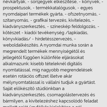
névkártyák, - sorsjegyek elkészítése, - könyvek, -
prospektusok, - termékkatalógusok, - egyes
nyomdaipari termékek gyárta, - ofszetnyomás, -
szitanyomás, - grafikai tervezés, kivitelezés, -
kiadványszerkesztés, - színeskép feldolgozás, -
kötészet - kiadói tevékenység /lapkiadás,
könyvkiadás/ - hirdetésszervezés, -
weboldalkészítés. A nyomdai munka során a
megrendelt termékek mennyiségétől és
jellegétől függően különféle eljárásokat
alkalmazunk: kisebb tételeknél digitális
nyomtatással, míg nagyobb megrendelések
esetén rotációs offszet illetve akár
mélynyomtatással is vállalni tudjuk a gyártást.
Saját előkészítő stúdiónkban a
kiadványszerkesztés, csomagolástervezés és
bármilyen, a kivitelezéshez kapcsolódó feladat