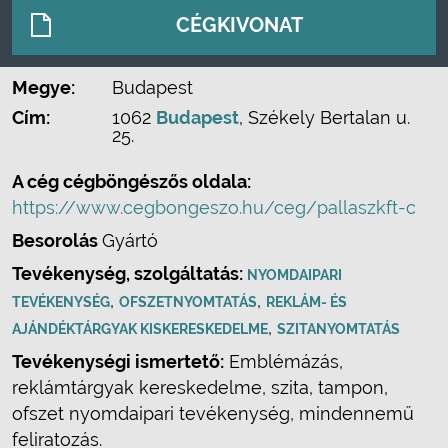
CÉGKIVONAT
Megye:
Budapest
Cím:
1062
Budapest
, Székely Bertalan u.
25.
A cég cégböngészős oldala:
https://www.cegbongeszo.hu/ceg/pallaszkft-c
Besorolás
Gyártó
Tevékenység, szolgáltatás:
NYOMDAIPARI
,
,
TEVÉKENYSÉG
OFSZETNYOMTATÁS
REKLÁM- ÉS
,
AJÁNDÉKTÁRGYAK KISKERESKEDELME
SZITANYOMTATÁS
Tevékenységi ismertető:
Emblémázás,
reklámtárgyak kereskedelme, szita, tampon,
ofszet nyomdaipari tevékenység, mindennemű
feliratozás.