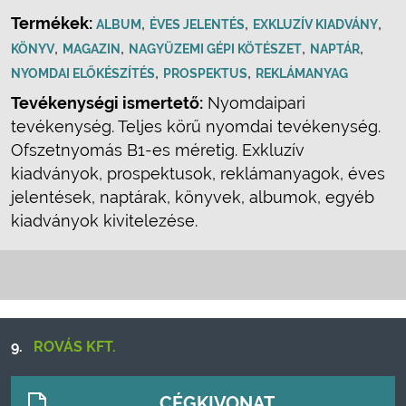
Termékek:
,
,
,
ALBUM
ÉVES JELENTÉS
EXKLUZÍV KIADVÁNY
,
,
,
,
KÖNYV
MAGAZIN
NAGYÜZEMI GÉPI KÖTÉSZET
NAPTÁR
,
,
NYOMDAI ELŐKÉSZÍTÉS
PROSPEKTUS
REKLÁMANYAG
Tevékenységi ismertető:
Nyomdaipari
tevékenység. Teljes körű nyomdai tevékenység.
Ofszetnyomás B1-es méretig. Exkluzív
kiadványok, prospektusok, reklámanyagok, éves
jelentések, naptárak, könyvek, albumok, egyéb
kiadványok kivitelezése.
9.
ROVÁS KFT.
CÉGKIVONAT