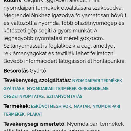
Rólunk:
Cégünk 1991-ben alakult, mint
nyomdaipari termékek előállítására szakosodva.
Megrendelőinkhez igazodva folyamatosan bővült
és változott a nyomda. Több ofszetnyomógép és
kötészeti gép segíti a gyors munkát. A
legnagyobb nyomtatási méret 50x70cm.
Szitanyomással is foglalkozik a cég, amellyel
reklámanyagokat és textíliák lehet feliratozni.
Bővebb információért látogasson el honlapunkra.
Besorolás
Gyártó
Tevékenység, szolgáltatás:
NYOMDAIPARI TERMÉKEK
,
,
GYÁRTÁSA
NYOMDAIPARI TERMÉKEK KERESKEDELME
,
OFSZETNYOMTATÁS
SZITANYOMTATÁS
Termékek:
,
,
ESKÜVŐI MEGHÍVÓK
NAPTÁR
NYOMDAIPARI
,
TERMÉKEK
PLAKÁT
Tevékenységi ismertető:
Nyomdaipari termékek