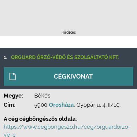
Hirdetés
1.
ORGUARD ŐRZŐ-VÉDŐ ÉS SZOLGÁLTATÓ KFT.
CÉGKIVONAT
Megye:
Békés
Cím:
5900
Orosháza
, Gyopár u. 4. II/10.
A cég cégböngészős oldala:
https://www.cegbongeszo.hu/ceg/orguardorzo-
ve-c