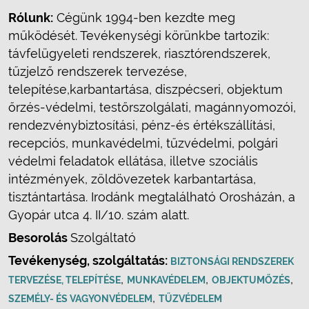
Rólunk:
Cégünk 1994-ben kezdte meg
működését. Tevékenységi körünkbe tartozik:
távfelügyeleti rendszerek, riasztórendszerek,
tűzjelző rendszerek tervezése,
telepítése,karbantartása, diszpécseri, objektum
őrzés-védelmi, testőrszolgálati, magánnyomozói,
rendezvénybiztosítási, pénz-és értékszállítási,
recepciós, munkavédelmi, tűzvédelmi, polgári
védelmi feladatok ellátása, illetve szociális
intézmények, zöldövezetek karbantartása,
tisztántartása. Irodánk megtalálható Orosházán, a
Gyopár utca 4. II/10. szám alatt.
Besorolás
Szolgáltató
Tevékenység, szolgáltatás:
BIZTONSÁGI RENDSZEREK
,
,
,
TERVEZÉSE, TELEPÍTÉSE
MUNKAVÉDELEM
OBJEKTUMŐZÉS
,
SZEMÉLY- ÉS VAGYONVÉDELEM
TŰZVÉDELEM