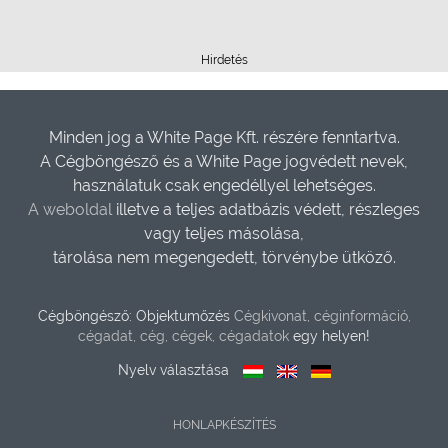
Hirdetés
Minden jog a White Page Kft. részére fenntartva.
A Cégböngésző és a White Page jogvédett nevek,
használatuk csak engedéllyel lehetséges.
A weboldal
illetve a teljes adatbázis védett, részleges
vagy teljes másolása,
tárolása nem megengedett, törvénybe ütköző.
Cégböngésző: Objektumőzés
Cégkivonat, céginformáció,
cégadat, cég, cégek, cégadatok
egy helyen!
Nyelv választása
HONLAPKÉSZÍTÉS