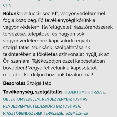
ci-c
Rólunk:
Cellucci- sec Kft, vagyonvédelemmel
foglalkozó cég. Fő tevékenységi körünk,a
vagyonvédelem, távfelügyelet, riasztórendszerek
tervezése, telepítése, és nagyon sok
vagyonvédelemhez kapcsolódó egyéb
szolgáltatás. Munkánk, szolgáltatásaink
tekintetében a tökéletes színvonalat nyújtjuk az
Ön számára! Tájékozódjon ezzel kapcsolatban
bővebben! Vegye fel velünk a kapcsolatot
mielőbb! Forduljon hozzánk bizalommal!
Besorolás
Szolgáltató
Tevékenység, szolgáltatás:
,
OBJEKTUMOK ŐRZÉSE
,
,
OBJEKTUMVÉDELEM
RENDEZVÉNYBIZTOSÍTÁS
,
RENDEZVÉNYEK TELJESKÖRŰ BIZTOSÍTÁSA
,
RIASZTÓRENDSZEREK TERVEZÉSE
SZEMÉLY- ÉS