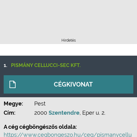
Hirdetés
1.
PISMÁNY CELLUCCI-SEC KFT.
CÉGKIVONAT
Megye:
Pest
Cím:
2000
Szentendre
, Eper u. 2.
A cég cégböngészős oldala:
https://www.cegbongeszo.hu/ceg/pismanycellu