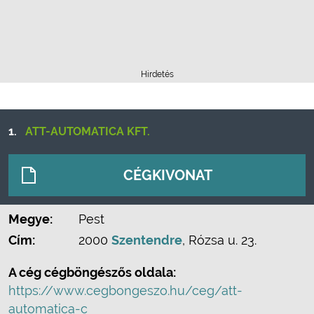
Hirdetés
1.
ATT-AUTOMATICA KFT.
CÉGKIVONAT
Megye:
Pest
Cím:
2000
Szentendre
, Rózsa u. 23.
A cég cégböngészős oldala:
https://www.cegbongeszo.hu/ceg/att-
automatica-c