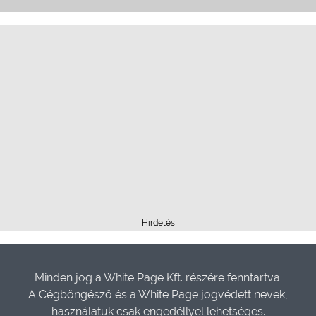
Hirdetés
Minden jog a White Page Kft. részére fenntartva.
A Cégböngésző és a White Page jogvédett nevek,
használatuk csak engedéllyel lehetséges.