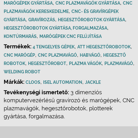
,
,
MARÓGÉPEK GYÁRTÁSA
CNC PLAZMAVÁGÓK GYÁRTÁSA
CNC
,
PLAZMAVÁGÓK KERESKEDELME
CNC- ÉS GRAVÍRGÉPEK
,
,
,
GYÁRTÁSA
GRAVÍROZÁS
HEGESZTŐROBOTOK GYÁRTÁSA
,
HEGESZTŐROBOTOK GYÁRTÁSA, FORGALMAZÁSA
,
KONTÚRMARÁS
MARÓGÉPEK CNC FELÚJÍTÁSA
Termékek:
,
,
4 TENGELYES GÉPEK
ATT HEGESZTŐROBOTOK
,
,
,
CNC MARÓGÉP
CNC PLAZMAVÁGÓ
HABVÁGÓ
HEGESZTŐ
,
,
,
,
ROBOTOK
HEGESZTŐROBOT
PLAZMA VÁGÓK
PLAZMAVÁGÓ
WELDING ROBOT
Márkák:
,
,
CLOOS
ISEL AUTOMATION
JACKLE
Tevékenységi ismertető:
3 dimenziós
komputervezérlésű gravírozó és marógépek, CNC
plazmavágók, hegesztőrobotok, plotterek
gyártása, forgalmazása.