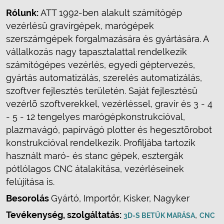
Rólunk:
ATT 1992-ben alakult számítógép
vezérlésû gravírgépek, marógépek
szerszámgépek forgalmazására és gyártására. A
vállalkozás nagy tapasztalattal rendelkezik
számítógépes vezérlés, egyedi géptervezés,
gyártás automatizálás, szerelés automatizálás,
szoftver fejlesztés területén. Saját fejlesztésû
vezérlõ szoftverekkel, vezérléssel, gravír és 3 - 4
- 5 - 12 tengelyes marógépkonstrukcióval,
plazmavágó, papírvágó plotter és hegesztõrobot
konstrukcióval rendelkezik. Profiljába tartozik
használt maró- és stanc gépek, esztergák
pótlólagos CNC átalakítása, vezérléseinek
felújítása is.
Besorolás
Gyártó, Importőr, Kisker, Nagyker
Tevékenység, szolgáltatás:
,
3D-S BETŰK MARÁSA
CNC