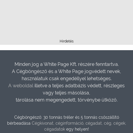
Hirdetés
Minden jog a White Page Kft. részére fenntartva.
A Cégböngésző és a White Page jogvédett nevek,
használatuk csak engedéllyel lehetséges.
A weboldal
illetve a teljes adatbázis védett, részleges
vagy teljes másolása,
tárolása nem megengedett, törvénybe ütköző.
Cégböngésző: 30 tonnás tréler és 5 tonnás csőszállító
bérbeadása
Cégkivonat, céginformáció, cégadat, cég, cégek,
cégadatok
egy helyen!