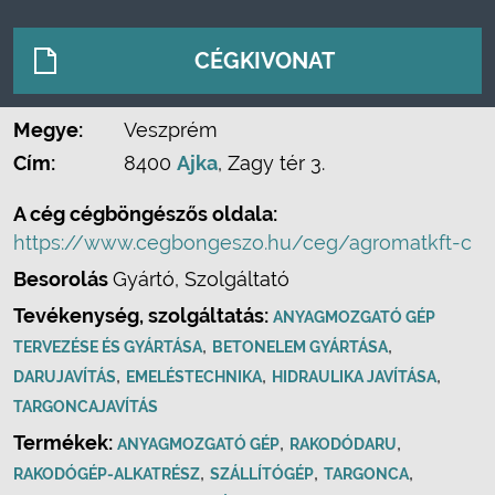
CÉGKIVONAT
Megye:
Veszprém
Cím:
8400
Ajka
, Zagy tér 3.
A cég cégböngészős oldala:
https://www.cegbongeszo.hu/ceg/agromatkft-c
Besorolás
Gyártó, Szolgáltató
Tevékenység, szolgáltatás:
ANYAGMOZGATÓ GÉP
,
,
TERVEZÉSE ÉS GYÁRTÁSA
BETONELEM GYÁRTÁSA
,
,
,
DARUJAVÍTÁS
EMELÉSTECHNIKA
HIDRAULIKA JAVÍTÁSA
TARGONCAJAVÍTÁS
Termékek:
,
,
ANYAGMOZGATÓ GÉP
RAKODÓDARU
,
,
,
RAKODÓGÉP-ALKATRÉSZ
SZÁLLÍTÓGÉP
TARGONCA