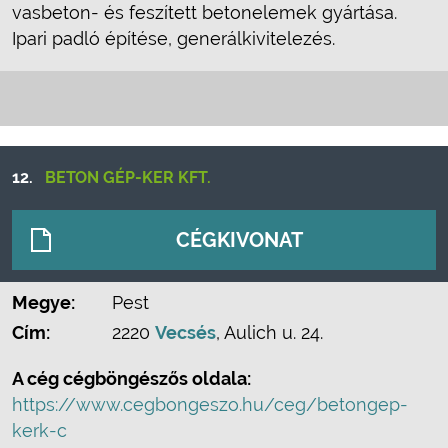
vasbeton- és feszített betonelemek gyártása.
Ipari padló építése, generálkivitelezés.
12.
BETON GÉP-KER KFT.
CÉGKIVONAT
Megye:
Pest
Cím:
2220
Vecsés
, Aulich u. 24.
A cég cégböngészős oldala:
https://www.cegbongeszo.hu/ceg/betongep-
kerk-c