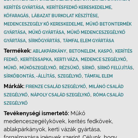
,
,
KERÍTÉS GYÁRTÁSA
KERÍTÉSFEDKŐ KERESKEDELME
,
,
KŐFARAGÁS
LÁBAZAT BURKOLAT KÉSZÍTÉSE
,
MEDENCESZEGÉLY KŐ KERESKEDELME
MŰKŐ BETONTERMÉK
,
,
GYÁRTÁSA
MŰKŐ GYÁRTÁSA
MŰKŐ MEDENCESZEGÉLYKŐ
,
,
GYÁRTÁSA
SÍRKŐGYÁRTÁS
TÁMFAL ELEM GYÁRTÁSA
Termékek:
,
,
,
ABLAKPÁRKÁNY
BETONELEM
KASPÓ
KERÍTÉS
,
,
,
,
FEDKŐ
KERÍTÉSSAPKA
KERTI VÁZA
MEDENCE SZEGÉLYKŐ
,
,
,
,
,
MŰKŐ
MŰKŐSZEGÉLYKŐ
RÉZSŰKŐ
SÍRKŐ
SÍRKŐ FELÚJÍTÁS
,
,
SÍRKŐBONTÁS, -ÁLLÍTÁS
SZEGÉLYKŐ
TÁMFAL ELEM
Márkák:
,
FIRENZE CSALÁD SZEGÉLYKŐ
MILÁNÓ CSALÁD
,
,
SZEGÉLYKŐ
NÁPOLY CSALÁD SZEGÉLYKŐ
RÓMA CSALÁD
SZEGÉLYKŐ
Tevékenységi ismertető:
Műkő
medenceszegélykövek, kerítés fedkövek,
ablakpárkányok, kerti vázák gyártása,
forgalmazása igények szerint. Célunk, hogy