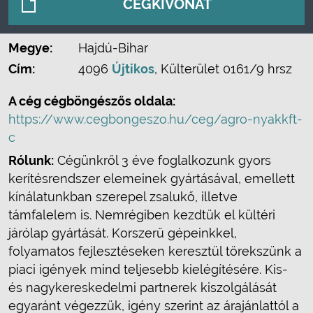
CÉGKIVONAT
Megye:
Hajdú-Bihar
Cím:
4096
Újtikos
, Külterület 0161/9 hrsz
A cég cégböngészős oldala:
https://www.cegbongeszo.hu/ceg/agro-nyakkft-
c
Rólunk:
Cégünkről 3 éve foglalkozunk gyors
kerítésrendszer elemeinek gyártásával, emellett
kínálatunkban szerepel zsalukő, illetve
támfalelem is. Nemrégiben kezdtük el kültéri
járólap gyártását. Korszerű gépeinkkel,
folyamatos fejlesztéseken keresztül törekszünk a
piaci igények mind teljesebb kielégítésére. Kis-
és nagykereskedelmi partnerek kiszolgálását
egyaránt végezzük, igény szerint az árajánlattól a