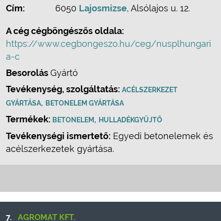
Cím:
6050
Lajosmizse
, Alsólajos u. 12.
A cég cégböngészős oldala:
https://www.cegbongeszo.hu/ceg/nusplhungari
a-c
Besorolás
Gyártó
Tevékenység, szolgáltatás:
ACÉLSZERKEZET
,
GYÁRTÁSA
BETONELEM GYÁRTÁSA
Termékek:
,
BETONELEM
HULLADÉKGYŰJTŐ
Tevékenységi ismertető:
Egyedi betonelemek és
acélszerkezetek gyártása.
7.
AGROMAT KFT.