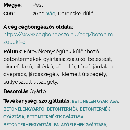
Megye:
Pest
Cím:
2600
Vác
, Derecske dűlő
A cég cégböngészős oldala:
https://www.cegbongeszo.hu/ceg/betonlm-
2000kf-c
Rólunk:
Főtevékenységünk különböző
betontermékek gyártása: zsalukő, béléstest,
pincefalazó, pillérkő, körpillér, térkő, járdalap,
gyeprács, járdaszegély, kiemelt útszegély,
süllyesztett útszegély.
Besorolás
Gyártó
Tevékenység, szolgáltatás:
,
BETONELEM GYÁRTÁSA
,
,
BETONELEMGYÁRTÓ
BETONTERMÉK
BETONTERMÉK
,
,
GYÁRTÁSA
BETONTERMÉKEK GYÁRTÁSA
,
,
BETONTERMÉKGYÁRTÁS
FALAZÓELEMEK GYÁRTÁSA