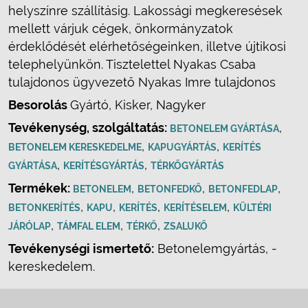
helyszínre szállításig. Lakossági megkeresések
mellett várjuk cégek, önkormányzatok
érdeklődését elérhetőségeinken, illetve újtikosi
telephelyünkön. Tisztelettel Nyakas Csaba
tulajdonos ügyvezető Nyakas Imre tulajdonos
Besorolás
Gyártó, Kisker, Nagyker
Tevékenység, szolgáltatás:
,
BETONELEM GYÁRTÁSA
,
,
BETONELEM KERESKEDELME
KAPUGYÁRTÁS
KERÍTÉS
,
,
GYÁRTÁSA
KERÍTÉSGYÁRTÁS
TÉRKŐGYÁRTÁS
Termékek:
,
,
,
BETONELEM
BETONFEDKŐ
BETONFEDLAP
,
,
,
,
BETONKERÍTÉS
KAPU
KERÍTÉS
KERÍTÉSELEM
KÜLTÉRI
,
,
,
JÁRÓLAP
TÁMFAL ELEM
TÉRKŐ
ZSALUKŐ
Tevékenységi ismertető:
Betonelemgyártás, -
kereskedelem.