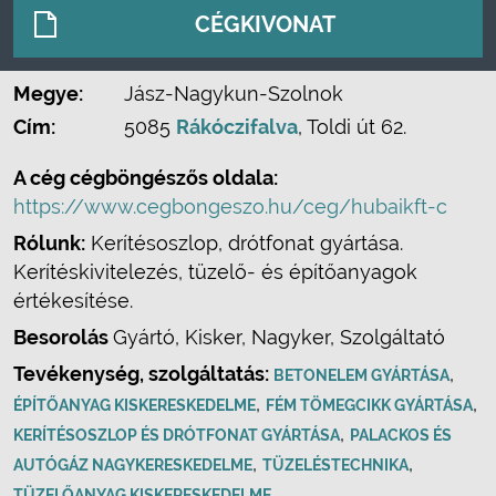
CÉGKIVONAT
Megye:
Jász-Nagykun-Szolnok
Cím:
5085
Rákóczifalva
, Toldi út 62.
A cég cégböngészős oldala:
https://www.cegbongeszo.hu/ceg/hubaikft-c
Rólunk:
Kerítésoszlop, drótfonat gyártása.
Kerítéskivitelezés, tüzelő- és építőanyagok
értékesítése.
Besorolás
Gyártó, Kisker, Nagyker, Szolgáltató
Tevékenység, szolgáltatás:
,
BETONELEM GYÁRTÁSA
,
,
ÉPÍTŐANYAG KISKERESKEDELME
FÉM TÖMEGCIKK GYÁRTÁSA
,
KERÍTÉSOSZLOP ÉS DRÓTFONAT GYÁRTÁSA
PALACKOS ÉS
,
,
AUTÓGÁZ NAGYKERESKEDELME
TÜZELÉSTECHNIKA
TÜZELŐANYAG KISKERESKEDELME