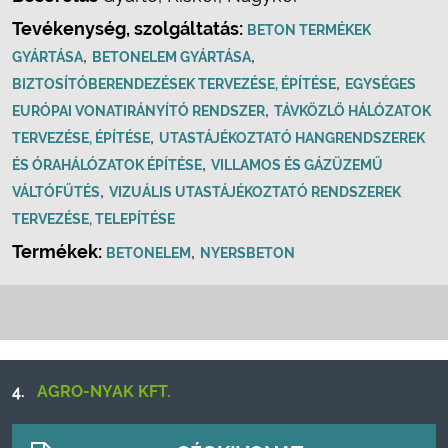
Tevékenység, szolgáltatás:
BETON TERMÉKEK
,
,
GYÁRTÁSA
BETONELEM GYÁRTÁSA
,
BIZTOSÍTÓBERENDEZÉSEK TERVEZÉSE, ÉPÍTÉSE
EGYSÉGES
,
EURÓPAI VONATIRÁNYÍTÓ RENDSZER
TÁVKÖZLŐ HÁLÓZATOK
,
TERVEZÉSE, ÉPÍTÉSE
UTASTÁJÉKOZTATÓ HANGRENDSZEREK
,
ÉS ÓRAHÁLÓZATOK ÉPÍTÉSE
VILLAMOS ÉS GÁZÜZEMŰ
,
VÁLTÓFŰTÉS
VIZUÁLIS UTASTÁJÉKOZTATÓ RENDSZEREK
TERVEZÉSE, TELEPÍTÉSE
Termékek:
,
BETONELEM
NYERSBETON
4.
AGRO-NYAK KFT.