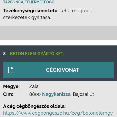
TARGONCA, TEHERMEGFOGÓ
Tevékenységi ismertető:
Tehermegfogó
szerkezetek gyártása.
8.
BETON ELEM GYÁRTÓ KFT.
CÉGKIVONAT
Megye:
Zala
Cím:
8800
Nagykanizsa
, Bajcsai út
A cég cégböngészős oldala:
https://www.cegbongeszo.hu/ceg/betonelemgy