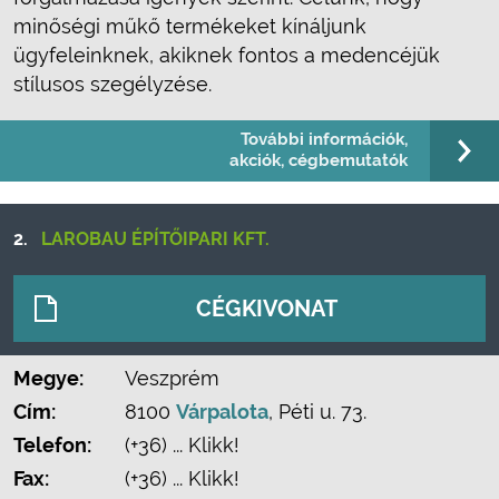
minőségi műkő termékeket kínáljunk
ügyfeleinknek, akiknek fontos a medencéjük
stílusos szegélyzése.
További információk,
akciók, cégbemutatók
2.
LAROBAU ÉPÍTŐIPARI KFT.
CÉGKIVONAT
Megye:
Veszprém
Cím:
8100
Várpalota
, Péti u. 73.
Telefon:
(+36) ... Klikk!
Fax:
(+36) ... Klikk!