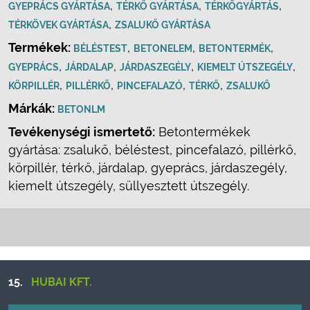
,
,
,
GYEPRÁCS GYÁRTÁSA
TÉRKŐ GYÁRTÁSA
TÉRKŐGYÁRTÁS
,
TÉRKÖVEK GYÁRTÁSA
ZSALUKŐ GYÁRTÁSA
Termékek:
,
,
,
BÉLÉSTEST
BETONELEM
BETONTERMÉK
,
,
,
,
GYEPRÁCS
JÁRDALAP
JÁRDASZEGÉLY
KIEMELT ÚTSZEGÉLY
,
,
,
,
KÖRPILLÉR
PILLÉRKŐ
PINCEFALAZÓ
TÉRKŐ
ZSALUKŐ
Márkák:
BETONLM
Tevékenységi ismertető:
Betontermékek
gyártása: zsalukő, béléstest, pincefalazó, pillérkő,
körpillér, térkő, járdalap, gyeprács, járdaszegély,
kiemelt útszegély, süllyesztett útszegély.
15.
HUBAI KFT.