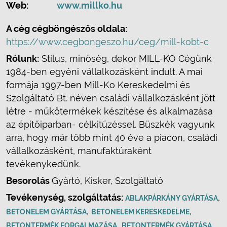
Web:
www.millko.hu
A cég cégböngészős oldala:
https://www.cegbongeszo.hu/ceg/mill-kobt-c
Rólunk:
Stílus, minőség, dekor MILL-KO Cégünk
1984-ben egyéni vállalkozásként indult. A mai
formája 1997-ben Mill-Ko Kereskedelmi és
Szolgáltató Bt. néven családi vállalkozásként jött
létre - műkőtermékek készítése és alkalmazása
az építőiparban- célkitűzéssel. Büszkék vagyunk
arra, hogy már több mint 40 éve a piacon, családi
vállalkozásként, manufaktúraként
tevékenykedünk.
Besorolás
Gyártó, Kisker, Szolgáltató
Tevékenység, szolgáltatás:
,
ABLAKPÁRKÁNY GYÁRTÁSA
,
,
BETONELEM GYÁRTÁSA
BETONELEM KERESKEDELME
,
,
BETONTERMÉK FORGALMAZÁSA
BETONTERMÉK GYÁRTÁSA