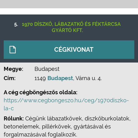
5.
1970 DÍSZKŐ, LÁBAZATKŐ ÉS FÉKTÁRCSA
GYÁRTÓ KFT.
CÉGKIVONAT
Megye:
Budapest
Cím:
1149
Budapest
, Várna u. 4.
A cég cégböngészős oldala:
https://www.cegbongeszo.hu/ceg/1970diszko-
la-c
Rólunk:
Cégünk lábazatkövek, diszkőburkolatok,
betonelemek, pillérkövek, gyártásával és
forgalmazásával foglalkozik.