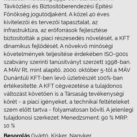
Távközlési és Biztosítóberendezési Építési
Főnökség jogutódjaként. A közel 40 éves
kivitelezői és tervezői tapasztalat, az
infrastruktúra, az erőforrások fejlesztése
biztosították a piaci részesedés növelését, a KFT
dinamikus fejlődését. A növekvő minőségi
követelmények teljesítése érdekében ISO-9001
szabvány szerinti tanúsítványt szerzett 1998-ban.
A MÁV Rt, mint alapító, 2000. október 5-től a MÁV
Dunántúli KFT-ben levő üzletrészét 100%-ban
értékesítette. A KFT cégvezetése a tulajdonos
változást követően is a Társaság tevékenységi
körét - a piaci igényeket, a technikai feltételeket
szem előtt tartva - folyamatosan bővíti. A jelenlegi
tulajdonosi szerkezet: Menedzsment: 90 % MRP:
10 %
Besorolás
Gyártó, Kisker, Nagyker