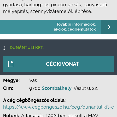
gyártása, barlang- és pincemunkák, bányászati
mélyépítés, szennyvízátemelők építése.
További információk,
akciók, cégbemutatók
3.
DUNÁNTÚLI KFT.
CÉGKIVONAT
Megye:
Vas
Cím:
9700
Szombathely
, Vasút u. 22.
A cég cégböngészős oldala:
https://www.cegbongeszo.hu/ceg/dunantulikft-c
Rólunk:
A Társaság 1992-ben alakult a MÁV