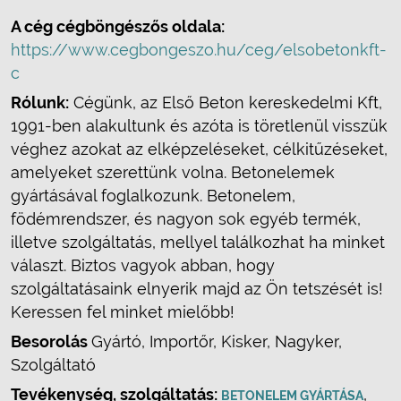
A cég cégböngészős oldala:
https://www.cegbongeszo.hu/ceg/elsobetonkft-
c
Rólunk:
Cégünk, az Első Beton kereskedelmi Kft,
1991-ben alakultunk és azóta is töretlenül visszük
véghez azokat az elképzeléseket, célkitűzéseket,
amelyeket szerettünk volna. Betonelemek
gyártásával foglalkozunk. Betonelem,
födémrendszer, és nagyon sok egyéb termék,
illetve szolgáltatás, mellyel találkozhat ha minket
választ. Biztos vagyok abban, hogy
szolgáltatásaink elnyerik majd az Ön tetszését is!
Keressen fel minket mielőbb!
Besorolás
Gyártó, Importőr, Kisker, Nagyker,
Szolgáltató
Tevékenység, szolgáltatás:
,
BETONELEM GYÁRTÁSA