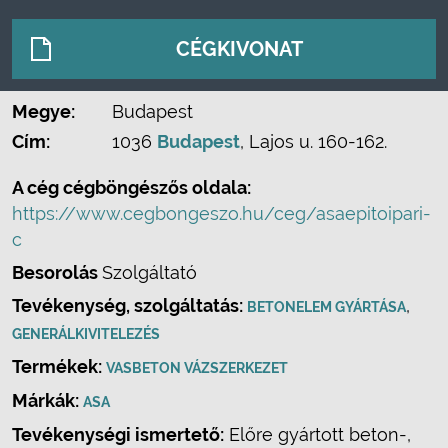
CÉGKIVONAT
Megye:
Budapest
Cím:
1036
Budapest
, Lajos u. 160-162.
A cég cégböngészős oldala:
https://www.cegbongeszo.hu/ceg/asaepitoipari-
c
Besorolás
Szolgáltató
Tevékenység, szolgáltatás:
,
BETONELEM GYÁRTÁSA
GENERÁLKIVITELEZÉS
Termékek:
VASBETON VÁZSZERKEZET
Márkák:
ASA
Tevékenységi ismertető:
Előre gyártott beton-,