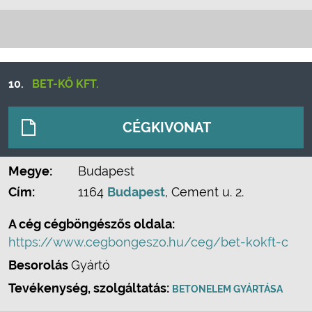
10.
BET-KŐ KFT.
CÉGKIVONAT
Megye:
Budapest
Cím:
1164
Budapest
, Cement u. 2.
A cég cégböngészős oldala:
https://www.cegbongeszo.hu/ceg/bet-kokft-c
Besorolás
Gyártó
Tevékenység, szolgáltatás:
BETONELEM GYÁRTÁSA