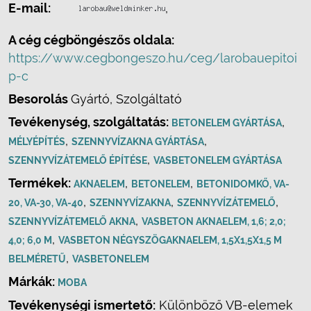
E-mail:
,
A cég cégböngészős oldala:
https://www.cegbongeszo.hu/ceg/larobauepitoi
p-c
Besorolás
Gyártó, Szolgáltató
Tevékenység, szolgáltatás:
,
BETONELEM GYÁRTÁSA
,
,
MÉLYÉPÍTÉS
SZENNYVÍZAKNA GYÁRTÁSA
,
SZENNYVÍZÁTEMELŐ ÉPÍTÉSE
VASBETONELEM GYÁRTÁSA
Termékek:
,
,
AKNAELEM
BETONELEM
BETONIDOMKŐ, VA-
,
,
,
20, VA-30, VA-40
SZENNYVÍZAKNA
SZENNYVÍZÁTEMELŐ
,
SZENNYVÍZÁTEMELŐ AKNA
VASBETON AKNAELEM, 1,6; 2,0;
,
4,0; 6,0 M
VASBETON NÉGYSZÖGAKNAELEM, 1,5X1,5X1,5 M
,
BELMÉRETŰ
VASBETONELEM
Márkák:
MOBA
Tevékenységi ismertető:
Különböző VB-elemek