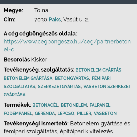
Megye:
Tolna
Cím:
7030
Paks
, Vasút u. 2.
A cég cégböngészős oldala:
https://www.cegbongeszo.hu/ceg/partnerbeton
el-c
Besorolás
Kisker
Tevékenység, szolgáltatás:
,
BETONELEM GYÁRTÁS
,
,
BETONELEM GYÁRTÁSA
BETONGYÁRTÁS
FÉMIPARI
,
,
SZOLGÁLTATÁS
SZERKEZETGYÁRTÁS
VASBETON SZERKEZET
GYÁRTÁSA
Termékek:
,
,
,
BETONACÉL
BETONELEM
FALPANEL
,
,
,
,
FÖDÉMPANEL
GERENDA
LÉPCSŐ
PILLÉR
VASBETON
Tevékenységi ismertető:
Betonelem gyártása és
fémipari szolgáltatás, építőipari kivitelezés.