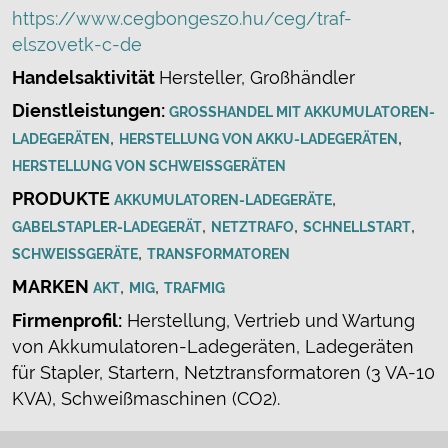
https://www.cegbongeszo.hu/ceg/traf-
elszovetk-c-de
Handelsaktivität
Hersteller, Großhändler
Dienstleistungen:
GROSSHANDEL MIT AKKUMULATOREN-L
,
,
ADEGERÄTEN
HERSTELLUNG VON AKKU-LADEGERÄTEN
HERSTELLUNG VON SCHWEISSGERÄTEN
PRODUKTE
,
AKKUMULATOREN-LADEGERÄTE
,
,
,
GABELSTAPLER-LADEGERÄT
NETZTRAFO
SCHNELLSTART
,
SCHWEISSGERÄTE
TRANSFORMATOREN
MARKEN
,
,
AKT
MIG
TRAFMIG
Firmenprofil:
Herstellung, Vertrieb und Wartung
von Akkumulatoren-Ladegeräten, Ladegeräten
für Stapler, Startern, Netztransformatoren (3 VA-10
KVA), Schweißmaschinen (CO2).