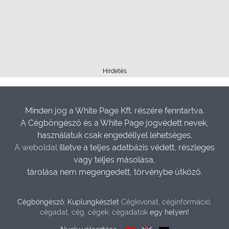
Hirdetés
Minden jog a White Page Kft. részére fenntartva.
A Cégböngésző és a White Page jogvédett nevek,
használatuk csak engedéllyel lehetséges.
A weboldal
illetve a teljes adatbázis védett, részleges
vagy teljes másolása,
tárolása nem megengedett, törvénybe ütköző.
Cégböngésző: Kuplungkészlet
Cégkivonat, céginformáció,
cégadat, cég, cégek, cégadatok
egy helyen!