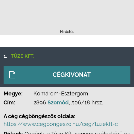
Hirdetés
1.
TÚZE KFT.
CÉGKIVONAT
Megye:
Komárom-Esztergom
Cím:
2896
Szomód
, 506/18 hrsz.
A cég cégböngészős oldala:
https://www.cegbongeszo.hu/ceg/tuzekft-c
Rólunk:
Cégünk, a Túze Kft, nagyon széleskörű és