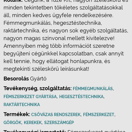
minden tekintetben tökéletes szolgáltatásokkal
áll, minden kedves ügyfele rendelkezésére.
Fémmegmunkálás, hegesztéstechnika,
raktártechnika, és nagyon sok egyéb szolgáltatás,
nagyon magas színvonal mellett kivitelezve!
Amennyiben még több információt szeretne
begyűjteni cégünkkel kapcsolatban, csak annyit
kell tennie, hogy ellátogat honlapunkra, és
megtekinti széleskörű leírásunkat!
Besorolás
Gyártó
Tevékenység, szolgáltatás:
,
FÉMMEGMUNKÁLÁS
,
,
FÉMSZERKEZET GYÁRTÁSA
HEGESZTÉSTECHNIKA
RAKTÁRTECHNIKA
Termékek:
,
,
CSŐVÁZAS RENDSZEREK
FÉMSZERKEZET
,
,
GÖRGŐK
KEREKEK
SZERSZÁMGÉP