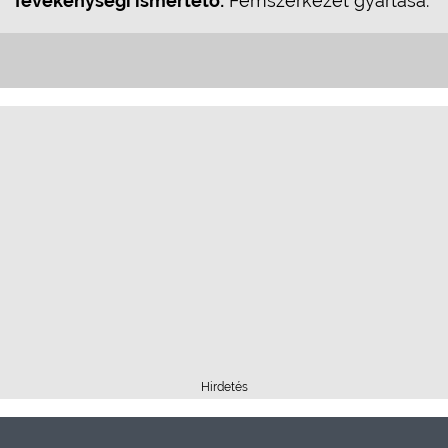
Tevékenységi ismertető:
Fémszerkezet gyártása.
Hirdetés