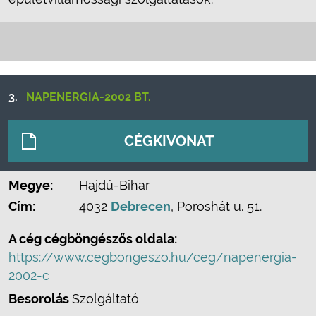
3.
NAPENERGIA-2002 BT.
CÉGKIVONAT
Megye:
Hajdú-Bihar
Cím:
4032
Debrecen
, Poroshát u. 51.
A cég cégböngészős oldala:
https://www.cegbongeszo.hu/ceg/napenergia-
2002-c
Besorolás
Szolgáltató