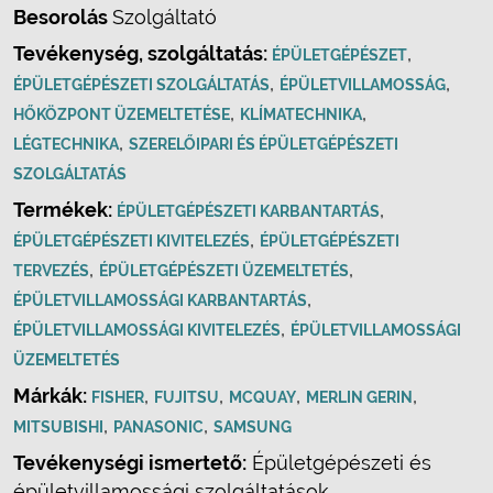
Besorolás
Szolgáltató
Tevékenység, szolgáltatás:
,
ÉPÜLETGÉPÉSZET
,
,
ÉPÜLETGÉPÉSZETI SZOLGÁLTATÁS
ÉPÜLETVILLAMOSSÁG
,
,
HŐKÖZPONT ÜZEMELTETÉSE
KLÍMATECHNIKA
,
LÉGTECHNIKA
SZERELŐIPARI ÉS ÉPÜLETGÉPÉSZETI
SZOLGÁLTATÁS
Termékek:
,
ÉPÜLETGÉPÉSZETI KARBANTARTÁS
,
ÉPÜLETGÉPÉSZETI KIVITELEZÉS
ÉPÜLETGÉPÉSZETI
,
,
TERVEZÉS
ÉPÜLETGÉPÉSZETI ÜZEMELTETÉS
,
ÉPÜLETVILLAMOSSÁGI KARBANTARTÁS
,
ÉPÜLETVILLAMOSSÁGI KIVITELEZÉS
ÉPÜLETVILLAMOSSÁGI
ÜZEMELTETÉS
Márkák:
,
,
,
,
FISHER
FUJITSU
MCQUAY
MERLIN GERIN
,
,
MITSUBISHI
PANASONIC
SAMSUNG
Tevékenységi ismertető:
Épületgépészeti és
épületvillamossági szolgáltatások.