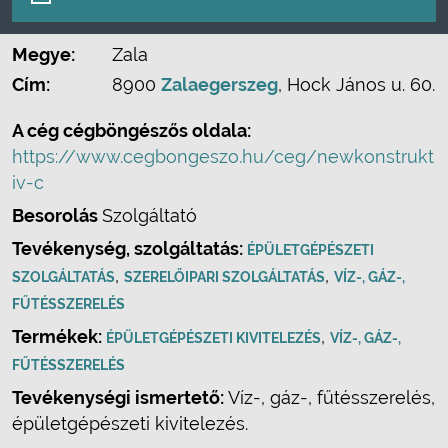
Megye:
Zala
Cím:
8900
Zalaegerszeg
, Hock János u. 60.
A cég cégböngészős oldala:
https://www.cegbongeszo.hu/ceg/newkonstrukt
iv-c
Besorolás
Szolgáltató
Tevékenység, szolgáltatás:
ÉPÜLETGÉPÉSZETI
,
,
SZOLGÁLTATÁS
SZERELŐIPARI SZOLGÁLTATÁS
VÍZ-, GÁZ-,
FŰTÉSSZERELÉS
Termékek:
,
ÉPÜLETGÉPÉSZETI KIVITELEZÉS
VÍZ-, GÁZ-,
FŰTÉSSZERELÉS
Tevékenységi ismertető:
Víz-, gáz-, fűtésszerelés,
épületgépészeti kivitelezés.