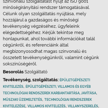
színvonalú szolgáltatást nyújt az ISO 9001
minőségirányítási rendszer támogatásával.
Célunk olyan szolgáltatás nyújtása, mely
hozzájárul a gazdaságos és minőségi
tevékenység végzéséhez, ügyfeleink
elégedettségéhez. Kérjük tekintse meg
honlapunkat, ahol további információkat talál
cégünkről, és referenciáink által
megbizonyosodhat magas színvonalú és
összetett tevékenységünkről, valamint cégünk
sokszínűségéről.
Besorolás
Szolgáltató
Tevékenység, szolgáltatás:
ÉPÜLETGÉPÉSZETI
,
KIVITELEZÉS
ÉPÜLETGÉPÉSZETI, VILLAMOS ÉS EGYÉB
,
TECHNOLÓGIAI RENDSZEREK KARBANTARTÁSA, JAVÍTÁSA
,
MŰSZAKI ÜZEMELTETÉS
TECHNOLÓGIAI RENDSZEREK
,
,
,
KIVITELEZÉSE
VILLAMOS KIVITELEZÉS
VILLANYSZERELÉS