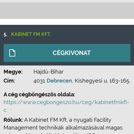
5.
KABINET FM KFT.
CÉGKIVONAT
Megye:
Hajdú-Bihar
Cím:
4031
Debrecen
, Kishegyesi u. 163-165.
A cég cégböngészős oldala:
https://www.cegbongeszo.hu/ceg/kabinetfmkft-
c
Rólunk:
A Kabinet FM Kft. a nyugati Facility
Management technikák alkalmazásával magas