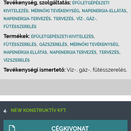
Tevékenység, szolgáltatás:
ÉPÜLETGÉPÉSZETI
,
,
,
KIVITELEZÉS
MÉRNÖKI TEVÉKENYSÉG
NAPENERGIA-ELLÁTÁS
,
,
NAPENERGIA-TERVEZÉS
TERVEZÉS
VÍZ-, GÁZ-,
FŰTÉSSZERELÉS
Termékek:
,
ÉPÜLETGÉPÉSZETI KIVITELEZÉS
,
,
,
FŰTÉSSZERELÉS
GÁZSZERELÉS
MÉRNÖKI TEVÉKENYSÉG
,
,
,
NAPENERGIA ELLÁTÁS
NAPENERGIA TERVEZÉS
TERVEZÉS
VÍZSZERELÉS
Tevékenységi ismertető:
Víz-, gáz-, fűtésszerelés.
4.
NEW KONSTRUKTÍV KFT.
CÉGKIVONAT