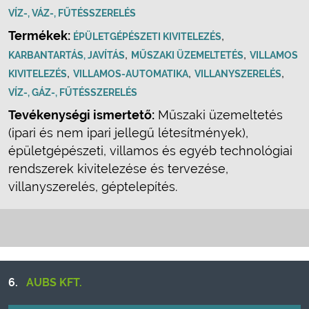
VÍZ-, VÁZ-, FŰTÉSSZERELÉS
Termékek:
,
ÉPÜLETGÉPÉSZETI KIVITELEZÉS
,
,
KARBANTARTÁS, JAVÍTÁS
MŰSZAKI ÜZEMELTETÉS
VILLAMOS
,
,
,
KIVITELEZÉS
VILLAMOS-AUTOMATIKA
VILLANYSZERELÉS
VÍZ-, GÁZ-, FŰTÉSSZERELÉS
Tevékenységi ismertető:
Műszaki üzemeltetés
(ipari és nem ipari jellegű létesítmények),
épületgépészeti, villamos és egyéb technológiai
rendszerek kivitelezése és tervezése,
villanyszerelés, géptelepítés.
6.
AUBS KFT.