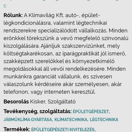
c
Rólunk:
A Klímavilág Kft. autó-, épület-
légkondicionálásra, valamint légtechnikai
rendszerekre specializálódott vállalkozás. Minden
erőnkkel törekszünk a vevő megfelelő színvonalú
kiszolgálására. Ajánljuk szakszervizünket, mely
költségtakarékosan, az iparágpraktikát jól ismerő,
szakképzett szerelőkkel és környezetkímélő
megoldásokkal áll vevői rendelkezésére. Minden
munkánkra garanciát vállalunk, és szívesen
válaszolunk kérdéseire akár személyesen, akár
telefonon, vagy interneten keresztül.
Besorolás
Kisker, Szolgáltató
Tevékenység, szolgáltatás:
,
ÉPÜLETGÉPÉSZET
,
,
JÁRMŰKLÍMA GYÁRTÁSA
KLÍMATECHNIKA
LÉGTECHNIKA
Termékek:
,
ÉPÜLETGÉPÉSZETI KIVITELEZÉS