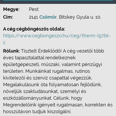
Megye:
Pest
Cím:
2141
Csömör
, Bitskey Gyula u. 10.
A cég cégböngészős oldala:
https://www.cegbongeszo.hu/ceg/therm-l97bt-
c
Rólunk:
Tisztelt Érdeklődő! A cég vezetői több
éves tapasztalattal rendelkeznek
épületgépészeti, műszaki, valamint pénzügyi
területen. Munkáinkat rugalmas, rutinos
kivitelezői és szerviz csapattal végezzük.
Megalakulásunk óta folyamatosan fejlődünk,
növeljük szaktudásunkat, személyi és
eszközállományunkat. Célunk, hogy
Megrendelőink igényeit rugalmasan, korrekten és
hosszútávon tudjuk kiszolgálni.