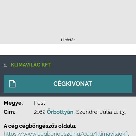
Hirdetés
1.
KLÍMAVILÁG KFT.
CÉGKIVONAT
Megye:
Pest
Cím:
2162
Őrbottyán
, Szendrei Júlia u. 13.
A cég cégböngészős oldala:
https://www.cegbongeszo.hu/ceg/klimavilagkft-