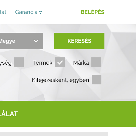
lat
Garancia ▿
BELÉPÉS
KERESÉS
ység
Termék
Márka
Kifejezésként, egyben
LÁLAT