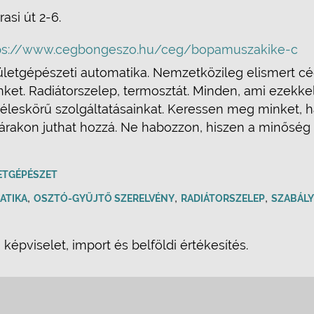
rasi út 2-6.
ps://www.cegbongeszo.hu/ceg/bopamuszakike-c
pületgépészeti automatika. Nemzetközileg elismert c
nket. Radiátorszelep, termosztát. Minden, ami ezekke
éleskörű szolgáltatásainkat. Keressen meg minket, 
ó árakon juthat hozzá. Ne habozzon, hiszen a minősé
ETGÉPÉSZET
,
,
,
ATIKA
OSZTÓ-GYŰJTŐ SZERELVÉNY
RADIÁTORSZELEP
SZABÁL
 képviselet, import és belföldi értékesítés.