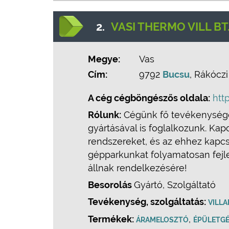
2.
VASI THERMO VILL BT
Megye:
Vas
Cím:
9792
Bucsu
, Rákóczi 
A cég cégböngészős oldala:
htt
Rólunk:
Cégünk fő tevékenysége 
gyártásával is foglalkozunk. Ka
rendszereket, és az ehhez kapcs
gépparkunkat folyamatosan fejle
állnak rendelkezésére!
Besorolás
Gyártó, Szolgáltató
Tevékenység, szolgáltatás:
VILL
Termékek:
,
ÁRAMELOSZTÓ
ÉPÜLETGÉ