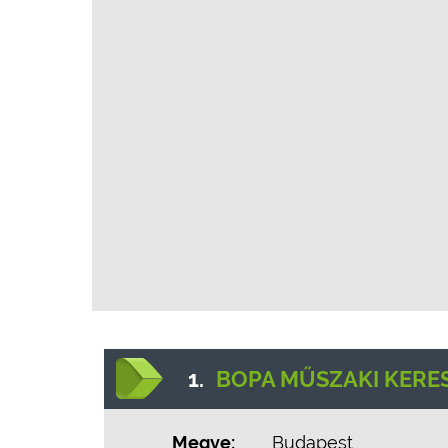
1.
BOPA MŰSZAKI KERES
Megye:
Budapest