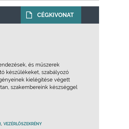
CÉGKIVONAT
erendezések, és műszerek
ztó készülékeket, szabályozó
gényeinek kielégítése végett
ártan, szakembereink készséggel
,
R
VEZÉRLŐSZEKRÉNY