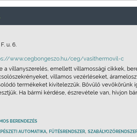
.
F. u. 6.
ps://www.cegbongeszo.hu/ceg/vasithermovil-c
a villanyszerelés, emellett villamossági cikkek, b
pcsolószekrényeket, villamos vezérléseket, áramelos
olódó termékeket kivitelezzük. Bővülő vevőkörünk i
sztjük. Ha bármi kérdése, észrevétele van, hívjon b
AMOS BERENDEZÉS
,
,
PÉSZETI AUTOMATIKA
FŰTÉSRENDSZER
SZABÁLYOZÓRENDSZE