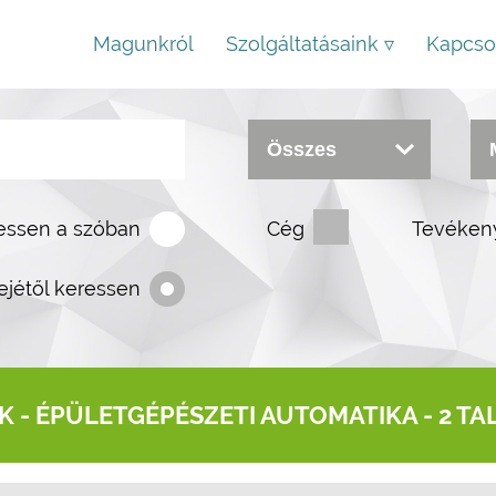
Magunkról
Szolgáltatásaink ▿
Kapcso
essen a szóban
Cég
Tevéken
ejétől keressen
K -
ÉPÜLETGÉPÉSZETI AUTOMATIKA
- 2 TA