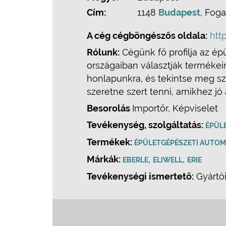
Cím:
1148
Budapest
, Foga
A cég cégböngészős oldala:
htt
Rólunk:
Cégünk fő profilja az é
országaiban választják termékei
honlapunkra, és tekintse meg sz
szeretne szert tenni, amikhez j
Besorolás
Importőr, Képviselet
Tevékenység, szolgáltatás:
ÉPÜL
Termékek:
ÉPÜLETGÉPÉSZETI AUTOM
Márkák:
,
,
EBERLE
ELIWELL
ERIE
Tevékenységi ismertető:
Gyártói