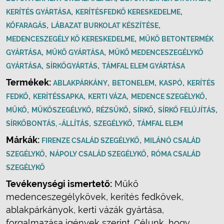
,
,
KERÍTÉS GYÁRTÁSA
KERÍTÉSFEDKŐ KERESKEDELME
,
,
KŐFARAGÁS
LÁBAZAT BURKOLAT KÉSZÍTÉSE
,
MEDENCESZEGÉLY KŐ KERESKEDELME
MŰKŐ BETONTERMÉK
,
,
GYÁRTÁSA
MŰKŐ GYÁRTÁSA
MŰKŐ MEDENCESZEGÉLYKŐ
,
,
GYÁRTÁSA
SÍRKŐGYÁRTÁS
TÁMFAL ELEM GYÁRTÁSA
Termékek:
,
,
,
ABLAKPÁRKÁNY
BETONELEM
KASPÓ
KERÍTÉS
,
,
,
,
FEDKŐ
KERÍTÉSSAPKA
KERTI VÁZA
MEDENCE SZEGÉLYKŐ
,
,
,
,
,
MŰKŐ
MŰKŐSZEGÉLYKŐ
RÉZSŰKŐ
SÍRKŐ
SÍRKŐ FELÚJÍTÁS
,
,
SÍRKŐBONTÁS, -ÁLLÍTÁS
SZEGÉLYKŐ
TÁMFAL ELEM
Márkák:
,
FIRENZE CSALÁD SZEGÉLYKŐ
MILÁNÓ CSALÁD
,
,
SZEGÉLYKŐ
NÁPOLY CSALÁD SZEGÉLYKŐ
RÓMA CSALÁD
SZEGÉLYKŐ
Tevékenységi ismertető:
Műkő
medenceszegélykövek, kerítés fedkövek,
ablakpárkányok, kerti vázák gyártása,
forgalmazása igények szerint. Célunk, hogy