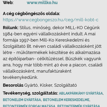
Web:
www.millko.hu
A cég cégböngészős oldala:
https://www.cegbongeszo.hu/ceg/mill-kobt-c
Rólunk:
Stílus, minőség, dekor MILL-KO Cégünk
1984-ben egyéni vállalkozásként indult. A mai
formája 1997-ben Mill-Ko Kereskedelmi és
Szolgáltató Bt. néven családi vállalkozásként jött
létre - műkőtermékek készítése és alkalmazása
az építőiparban- célkitűzéssel. Büszkék vagyunk
arra, hogy már több mint 40 éve a piacon, családi
vállalkozásként, manufaktúraként
tevékenykedünk.
Besorolás
Gyártó, Kisker, Szolgáltató
Tevékenység, szolgáltatás:
,
ABLAKPÁRKÁNY GYÁRTÁSA
,
,
BETONELEM GYÁRTÁSA
BETONELEM KERESKEDELME
,
,
BETONTERMÉK FORGALMAZÁSA
BETONTERMÉK GYÁRTÁSA