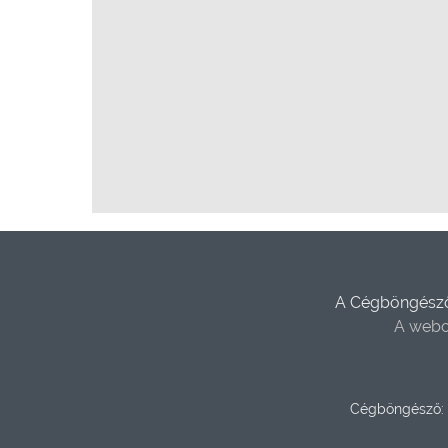
A Cégböngésző 
A webo
Cégböngésző: