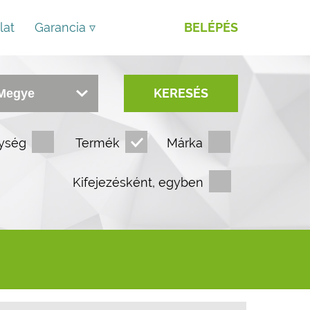
lat
Garancia ▿
BELÉPÉS
KERESÉS
ység
Termék
Márka
Kifejezésként, egyben