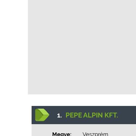
1.
PEPE ALPIN KFT.
Megye:
Veszprém