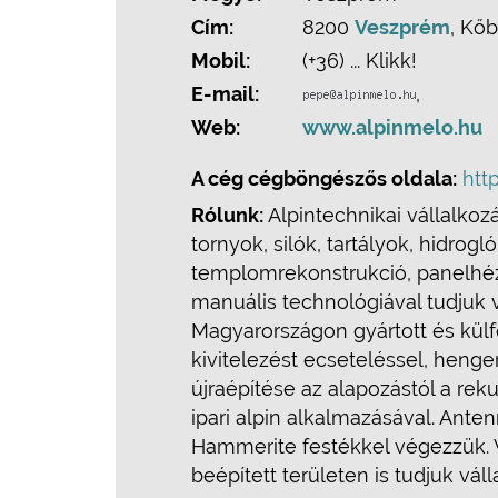
Cím:
8200
Veszprém
, Kőb
Mobil:
(+36) ... Klikk!
E-mail:
,
Web:
www.alpinmelo.hu
A cég cégböngészős oldala:
htt
Rólunk:
Alpintechnikai vállalkoz
tornyok, silók, tartályok, hidro
templomrekonstrukció, panelhézag
manuális technológiával tudjuk 
Magyarországon gyártott és külfö
kivitelezést ecseteléssel, henge
újraépítése az alapozástól a reku
ipari alpin alkalmazásával. Ant
Hammerite festékkel végezzük. 
beépített területen is tudjuk vál