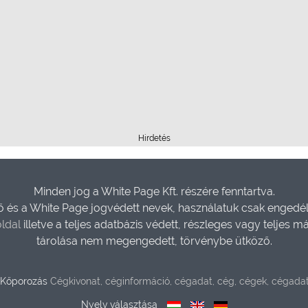
Hirdetés
Minden jog a White Page Kft. részére fenntartva.
és a White Page jogvédett nevek, használatuk csak engedéll
ldal
illetve a teljes adatbázis védett, részleges vagy teljes m
tárolása nem megengedett, törvénybe ütköző.
 Kőporozás
Cégkivonat, céginformáció, cégadat, cég, cégek, cégada
Nyelv választása