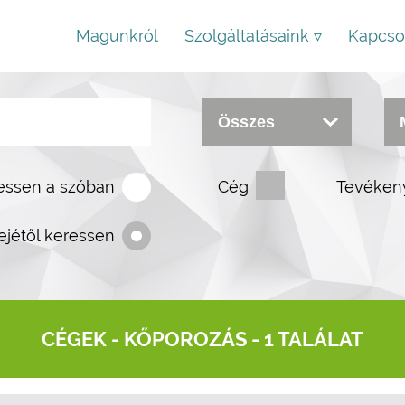
Magunkról
Szolgáltatásaink ▿
Kapcso
essen a szóban
Cég
Tevéken
ejétől keressen
CÉGEK -
KŐPOROZÁS
- 1 TALÁLAT