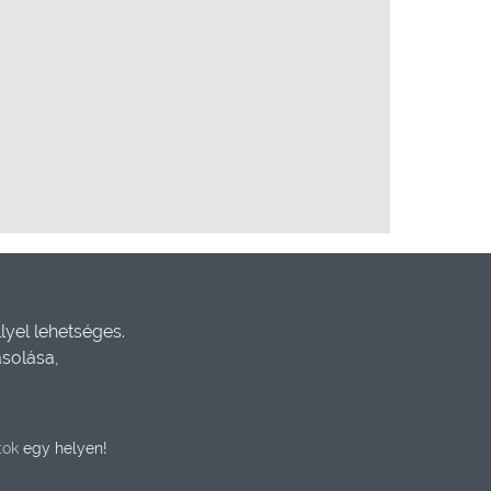
yel lehetséges.
ásolása,
tok
egy helyen!