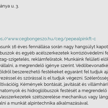
ánya u. 3.
ps://www.cegbongeszo.hu/ceg/pepealpinkft-c
ásunk 16 éves fennállása során nagy hangsúlyt kapott 
glóbuszok és egyéb acélszerkezetek korrózióvédelmi fe
-szigetelés, reklámfeliratok. Munkáink felületi elők
vállalni, a megrendelő igénye szerint. Védőbevonatké
ldről beszerezhető festékeket egyaránt fel tudjuk ajá
rezéssel és szórással is el tudjuk végezni. Szélerőss
ltivációig. Kémények bontását, javítását és villámhárít
ennatornyok és hidroglóbuszok festését a megrendel
Vasszerkezetek szétszerelése mechanikus vagy lángv
lalni a munkát alpintechnika alkalmazásával.