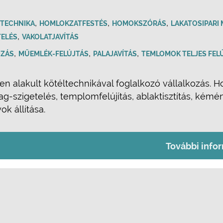
,
,
,
NTECHNIKA
HOMLOKZATFESTÉS
HOMOKSZÓRÁS
LAKATOSIPARI
,
TELÉS
VAKOLATJAVÍTÁS
,
,
,
ZÁS
MŰEMLÉK-FELÚJTÁS
PALAJAVÍTÁS
TEMLOMOK TELJES FEL
n alakult kötéltechnikával foglalkozó vállalkozás. H
-szigetelés, templomfelújítás, ablaktisztítás, kéménybo
ok állítása.
További info