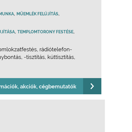
,
,
 MUNKA
MŰEMLÉK FELÚJÍTÁS
,
,
ÚJÍTÁSA
TEMPLOMTORONY FESTÉSE
omlokzatfestés, rádiótelefon-
ntás, -tisztítás, kúttisztítás,
rmációk, akciók, cégbemutatók