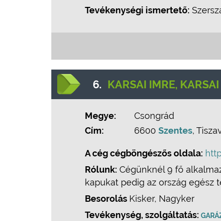
Tevékenységi ismertető:
Szersz
6.
KARSAI IMRE, KARSA
Megye:
Csongrád
Cím:
6600
Szentes
, Tiszav
A cég cégböngészős oldala:
htt
Rólunk:
Cégünknél 9 fő alkalmaz
kapukat pedig az ország egész t
Besorolás
Kisker, Nagyker
Tevékenység, szolgáltatás:
GARÁZ