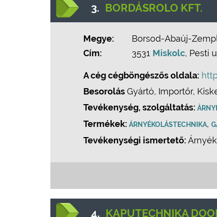
3.
BORDÁSROLO KFT.
Megye:
Borsod-Abaúj-Zemp
Cím:
3531
Miskolc
, Pesti u
A cég cégböngészős oldala:
htt
Besorolás
Gyártó, Importőr, Kisk
Tevékenység, szolgáltatás:
ÁRNY
Termékek:
,
ÁRNYÉKOLÁSTECHNIKA
G
Tevékenységi ismertető:
Árnyéko
4.
KAPUTECHNIKA DOOR