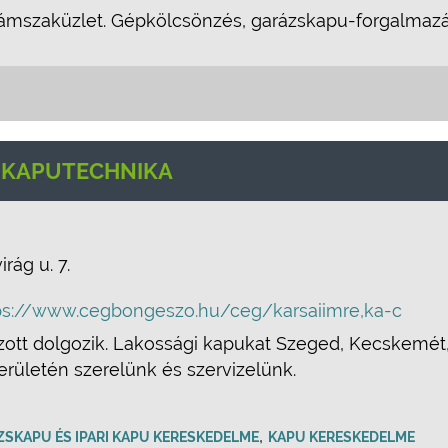
ámszaküzlet. Gépkölcsönzés, garázskapu-forgalmazá
I KAPUTECHNIKA
irág u. 7.
ps://www.cegbongeszo.hu/ceg/karsaiimre,ka-c
ott dolgozik. Lakossági kapukat Szeged, Kecskemét, 
erületén szerelünk és szervizelünk.
,
SKAPU ÉS IPARI KAPU KERESKEDELME
KAPU KERESKEDELME