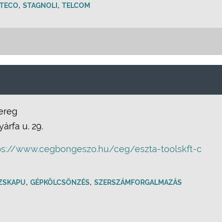
,
,
TECO
STAGNOLI
TELCOM
ereg
yárfa u. 29.
ps://www.cegbongeszo.hu/ceg/eszta-toolskft-c
,
,
ZSKAPU
GÉPKÖLCSÖNZÉS
SZERSZÁMFORGALMAZÁS