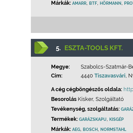
Márkák:
,
,
,
AMARR
BTF
HÖRMANN
PRO
5.
ESZTA-TOOLS KFT.
Megye:
Szabolcs-Szatmár-B
Cím:
4440
Tiszavasvári
, N
A cég cégböngészős oldala:
htt
Besorolás
Kisker, Szolgáltató
Tevékenység, szolgáltatás:
GARÁ
Termékek:
,
GARÁZSKAPU
KISGÉP
Márkák:
,
,
AEG
BOSCH
NORMSTAHL