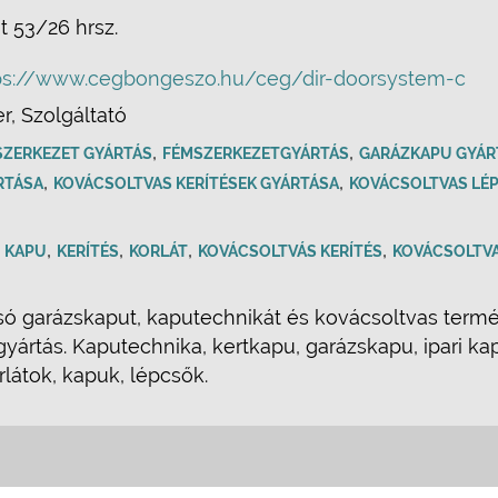
út 53/26 hrsz.
ps://www.cegbongeszo.hu/ceg/dir-doorsystem-c
r, Szolgáltató
,
,
SZERKEZET GYÁRTÁS
FÉMSZERKEZETGYÁRTÁS
GARÁZKAPU GYÁR
,
,
RTÁSA
KOVÁCSOLTVAS KERÍTÉSEK GYÁRTÁSA
KOVÁCSOLTVAS LÉ
,
,
,
,
,
KAPU
KERÍTÉS
KORLÁT
KOVÁCSOLTVÁS KERÍTÉS
KOVÁCSOLTVA
ó garázskaput, kaputechnikát és kovácsoltvas termé
yártás. Kaputechnika, kertkapu, garázskapu, ipari k
rlátok, kapuk, lépcsők.