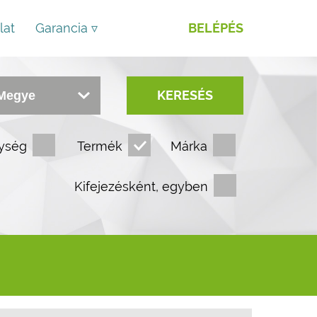
lat
Garancia ▿
BELÉPÉS
KERESÉS
ység
Termék
Márka
Kifejezésként, egyben