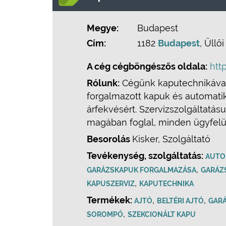
Megye:
Budapest
Cím:
1182
Budapest
, Üllői
A cég cégböngészős oldala:
htt
Rólunk:
Cégünk kaputechnikával f
forgalmazott kapuk és automati
árfekvésért. Szervizszolgáltatá
magában foglal, minden ügyfelü
Besorolás
Kisker, Szolgáltató
Tevékenység, szolgáltatás:
AUTO
,
GARÁZSKAPUK FORGALMAZÁSA
GARÁZ
,
KAPUSZERVIZ
KAPUTECHNIKA
Termékek:
,
,
AJTÓ
BELTÉRI AJTÓ
GAR
,
SOROMPÓ
SZEKCIONÁLT KAPU