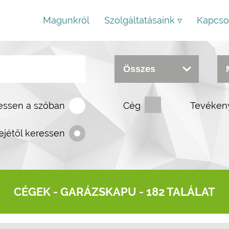
Magunkról
Szolgáltatásaink ▿
Kapcso
essen a szóban
Cég
Tevéken
ejétől keressen
CÉGEK -
GARÁZSKAPU
- 182 TALÁLAT