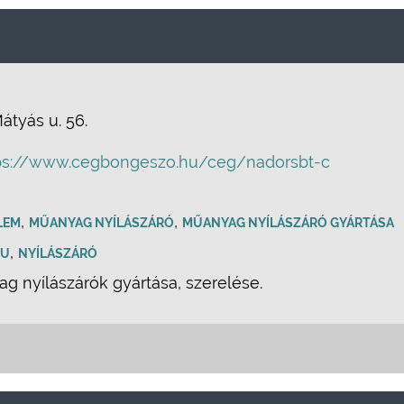
Mátyás u. 56.
ps://www.cegbongeszo.hu/ceg/nadorsbt-c
,
,
LEM
MŰANYAG NYÍLÁSZÁRÓ
MŰANYAG NYÍLÁSZÁRÓ GYÁRTÁSA
,
PU
NYÍLÁSZÁRÓ
 nyílászárók gyártása, szerelése.