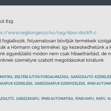
 út 619.
ps://www.cegbongeszo.hu/ceg/door-dockft-c
oglalkozik, folyamatosan bővítjük termékeik szolgált
kák a Hörmann cég termékei, így kezeskedhetünk a 
sunk egyedülálló módon nem csak hibaelhárítást, de m
nknek személyre szabott megoldásokat kínálunk.
,
,
MATIKA
BELTÉRI AJTÓK FORGALMAZÁSA
GARÁZSAJTÓ-SZERELÉ
,
,
SKAPUK SZERELÉSE
GARÁZSKAPUK SZERVIZELÉSE
IPARI AUTOM
,
,
,
,
,
ÁZSAJTÓ
GARÁZSKAPU
IPARI AUTOMATIKA
IPARI KAPU
KAPU
K