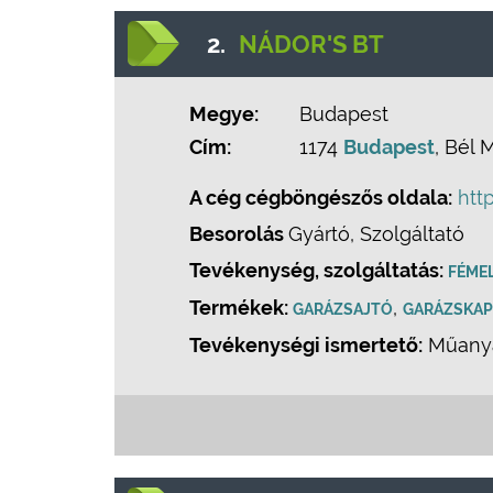
2.
NÁDOR'S BT
Megye:
Budapest
Cím:
1174
Budapest
, Bél 
A cég cégböngészős oldala:
htt
Besorolás
Gyártó, Szolgáltató
Tevékenység, szolgáltatás:
FÉME
Termékek:
,
GARÁZSAJTÓ
GARÁZSKA
Tevékenységi ismertető:
Műanyag