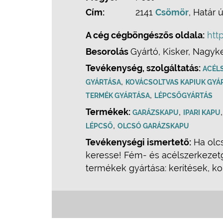
Cím:
2141
Csömör
, Határ 
A cég cégböngészős oldala:
htt
Besorolás
Gyártó, Kisker, Nagyke
Tevékenység, szolgáltatás:
ACÉL
,
GYÁRTÁSA
KOVÁCSOLTVAS KAPIUK GYÁ
,
TERMÉK GYÁRTÁSA
LÉPCSŐGYÁRTÁS
Termékek:
,
GARÁZSKAPU
IPARI KAPU
,
LÉPCSŐ
OLCSÓ GARÁZSKAPU
Tevékenységi ismertető:
Ha olcs
keresse! Fém- és acélszerkezetg
termékek gyártása: kerítések, ko