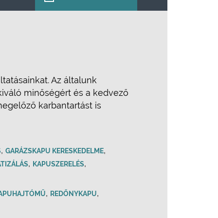
atásainkat. Az általunk
kiváló minőségért és a kedvező
egelőző karbantartást is
,
,
S
GARÁZSKAPU KERESKEDELME
,
,
ATIZÁLÁS
KAPUSZERELÉS
,
,
APUHAJTÓMŰ
REDŐNYKAPU