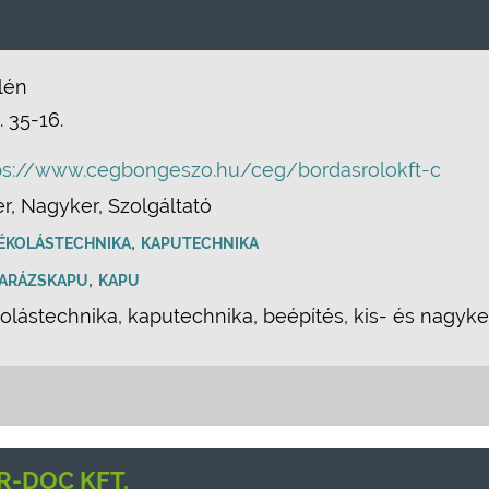
lén
. 35-16.
ps://www.cegbongeszo.hu/ceg/bordasrolokft-c
er, Nagyker, Szolgáltató
,
ÉKOLÁSTECHNIKA
KAPUTECHNIKA
,
ARÁZSKAPU
KAPU
lástechnika, kaputechnika, beépítés, kis- és nagyk
-DOC KFT.