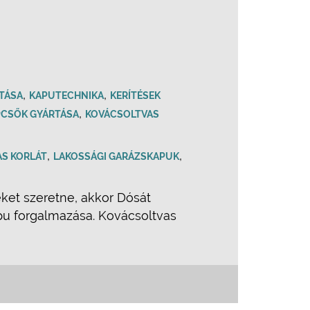
,
,
TÁSA
KAPUTECHNIKA
KERÍTÉSEK
,
PCSŐK GYÁRTÁSA
KOVÁCSOLTVAS
,
,
S KORLÁT
LAKOSSÁGI GARÁZSKAPUK
ket szeretne, akkor Dósát
apu forgalmazása. Kovácsoltvas