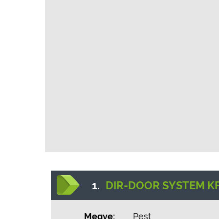
1.
DIR-DOOR SYSTEM KF
Megye:
Pest